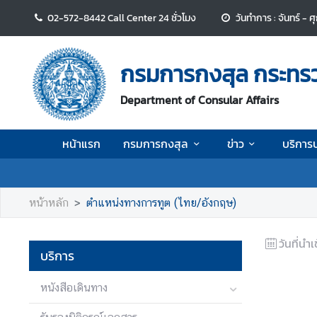
02-572-8442 Call Center 24 ชั่วโมง
วันทำการ : จันทร์ - 
ห
น้
กรมการกงสุล กระทร
า
แ
Department of Consular Affairs
ร
ก
หน้าแรก
กรมการกงสุล
ข่าว
บริการ
ก
ร
ม
หน้าหลัก
ตำแหน่งทางการทูต (ไทย/อังกฤษ)
ก
า
วันที่นำเ
ร
บริการ
ก
ง
หนังสือเดินทาง
สุ
ล