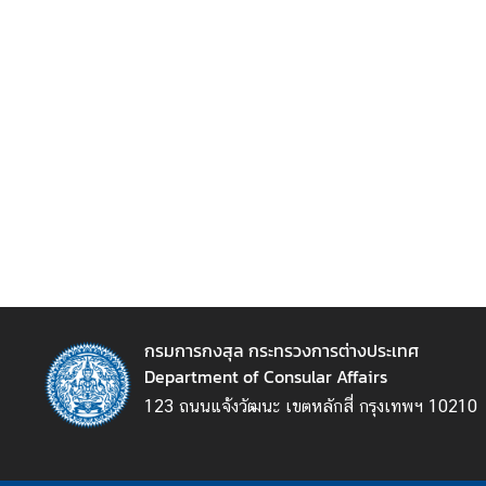
ร้
อ
ง
เ
รี
ย
น
ส
อ
ท
กรมการกงสุล กระทรวงการต่างประเทศ
.
Department of Consular Affairs
|
123 ถนนแจ้งวัฒนะ เขตหลักสี่ กรุงเทพฯ 10210
ส
ก
ญ