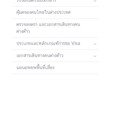
รับรองนิติกรณ์เอกสาร
คุ้มครองคนไทยในต่างประเทศ
ข่
า
ตรวจลงตรา และเอกสารเดินทางคน
ว
ต่างด้าว
ประเภทและหลักเกณฑ์การขอ Visa
บ
เอกสารเดินทางคนต่างด้าว
ริ
ก
แผนอพยพพื้นที่เสี่ยง
า
ร
ป
ร
ะ
ช
า
ช
น