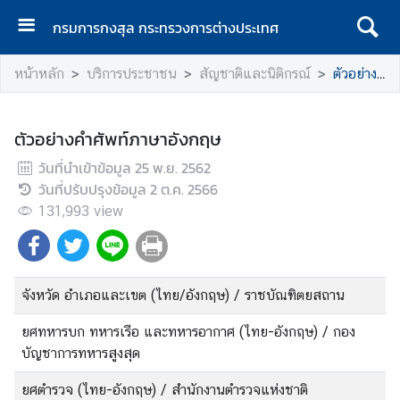
กรมการกงสุล กระทรวงการต่างประเทศ
ห
หน้าหลัก
บริการประชาชน
สัญชาติและนิติกรณ์
ตัวอย่างคำศัพท์ภาษาอังกฤษ
น้
า
แ
ตัวอย่างคำศัพท์ภาษาอังกฤษ
ร
วันที่นำเข้าข้อมูล
ก
25 พ.ย. 2562
วันที่ปรับปรุงข้อมูล
2 ต.ค. 2566
ก
131,993
view
ร
ม
ก
า
จังหวัด อำเภอและเขต (ไทย/อังกฤษ) / ราชบัณฑิตยสถาน
ร
ก
ยศทหารบก ทหารเรือ และทหารอากาศ (ไทย-อังกฤษ) / กอง
ง
บัญชาการทหารสูงสุด
สุ
ยศตำรวจ (ไทย-อังกฤษ) / สำนักงานตำรวจแห่งชาติ
ล