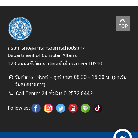
T
h
a
TOP
i
V
i
กรมการกงสุล กระทรวงการต่างประเทศ
s
Department of Consular Affairs
a
I
123 ถนนแจ้งวัฒนะ เขตหลักสี่ กรุงเทพฯ 10210
n
f
วันทำการ : จันทร์ - ศุกร์ เวลา 08.30 - 16.30 น. (ยกเว้น
o
วันหยุดราชการ)
r
Call Center 24 ชั่วโมง 0 2572 8442
m
a
Follow us:
t
i
o
n