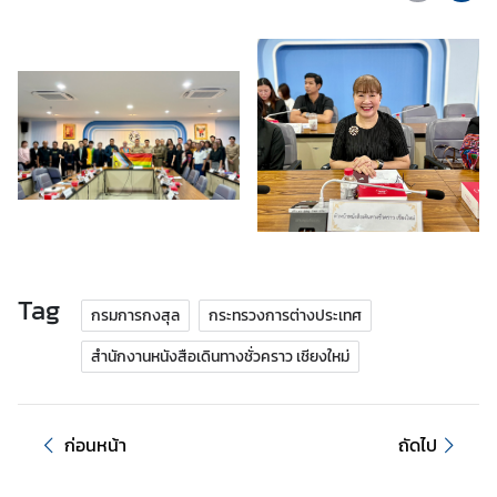
.
ถ
า
ม
-
ต
อ
บ
แ
Tag
บ
กรมการกงสุล
กระทรวงการต่างประเทศ
บ
สำนักงานหนังสือเดินทางชั่วคราว เชียงใหม่
ฟ
อ
ร์
ม
ก่อนหน้า
ถัดไป