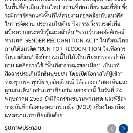
ในพื้นที่ตัวเมืองเชียงใหม่ สถานที่ท่องเที่ยว และที่พัก ซึ่ง
ร้
จะมีการจัดตกแต่งพื้นที่ให้สวยงามสอดคล้องกับแนวคิด
อ
ในการจัดงาน ประกอบไปด้วย กิจกรรมวิ่งรณรงค์เพื่อ
ง
สร้างความตระหน้ารู้และผลักดัน "พรบ.รับรองอัตลักษณ์
เ
ทางเพศ GENDER RECOGNITION ACT" ในสังคมไทย
รี
ภายใต้แนวคิด "RUN FOR RECOGNITION วิ่งเพื่อการ
ย
รับรองตัวตน" ซึ่งกิจกรรมนี้ไม่ได้เป็นเพียงการออกกำลัง
น
กาย แต่คือการใช้ "พื้นที่สาธารณะของเมือง" เป็นเวที
สื่อสารประเด็นสิทธิมนุษยชน โดยเปิดโอกาสให้ผู้เข้าา
ส
ร่วมทุกเพศ ทุกวัย ทุกอัตลักษณ์ ได้ออกมา "มองเห็นและ
อ
ถูกมองเห็น" อย่างเท่าเทียมกัน นอกจากนี้ ในวันที่ 24
ท
.
พฤษภาคม 2569 ยังมีกิจกรรมขบวนพาเหรด และพิธีลง
|
นามบันทึกข้อตกลงความร่วมมือ (MOU) เชียงใหม่เมือง
ส
แห่งความเท่าเทียมอีกด้วย
ก
รูปภาพประกอบ
ญ