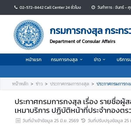
02-572-8442 Call Center 24 ชั่วโมง
วันทำการ : จันทร์ - 
ห
น้
กรมการกงสุล กระทร
า
แ
Department of Consular Affairs
ร
ก
หน้าแรก
กรมการกงสุล
ข่าว
บริการ
ก
ร
ม
หน้าหลัก
ข่าว
ประกาศกรมการกงสุล
ประกาศกรมการกงสุล เรื่อ
ก
า
ประกาศกรมการกงสุล เรื่อง รายชื่อผู้ส
ร
เหมาบริการ ปฏิบัติหน้าที่ประจำกอง
ก
ง
วันที่นำเข้าข้อมูล
25 มิ.ย. 2569
วันที่ปรับปรุงข้อมูล
25 
สุ
ล