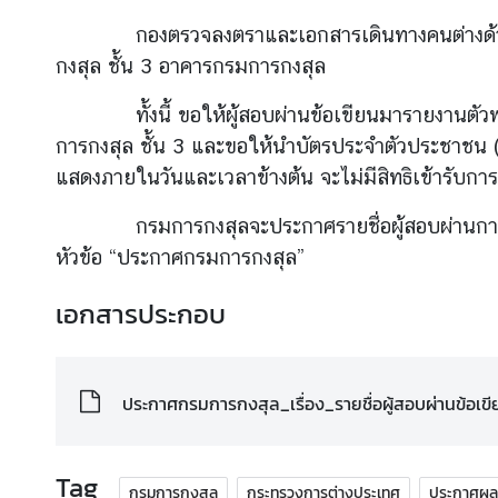
กองตรวจลงตราและเอกสารเดินทางคนต่างด้าว
ร้
กงสุล ชั้น 3 อาคารกรมการกงสุล
อ
ง
ทั้งนี้ ขอให้ผู้สอบผ่านข้อเขียนมารายงานตัวพ
เ
การกงสุล ชั้น 3 และขอให้นำบัตรประจำตัวประชาชน 
รี
แสดงภายในวันและเวลาข้างต้น จะไม่มีสิทธิเข้ารับกา
ย
น
กรมการกงสุลจะประกาศรายชื่อผู้สอบผ่านการคัด
หัวข้อ “ประกาศกรมการกงสุล”
ส
เอกสารประกอบ
อ
ท
.
|
ประกาศกรมการกงสุล_เรื่อง_รายชื่อผู้สอบผ่านข้อเขี
ส
ก
ญ
Tag
กรมการกงสุล
กระทรวงการต่างประเทศ
ประกาศผ