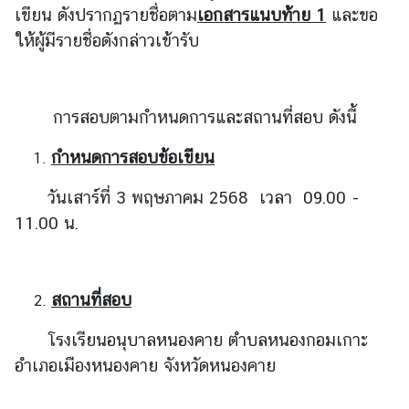
เขียน ดังปรากฏรายชื่อตาม
เอกสารแนบท้าย 1
และขอ
ให้ผู้มีรายชื่อดังกล่าวเข้ารับ
ร้
อ
ง
เ
การสอบตามกำหนดการและสถานที่สอบ ดังนี้
รี
ย
กำหนดการสอบข้อเขียน
น
วันเสาร์ที่ 3 พฤษภาคม 2568
เวลา 09.00 -
11.00 น.
ส
อ
ท
สถานที่สอบ
.
|
โรงเรียนอนุบาลหนองคาย ตำบลหนองกอมเกาะ
ส
อำเภอเมืองหนองคาย จังหวัดหนองคาย
ก
ญ