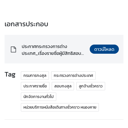
T
h
a
เอกสารประกอบ
i
V
i
s
ประกาศกระทรวงการต่าง
ดาวน์โหลด
a
ประเทศ_เรื่องรายชื่อผู้มีสิทธิสอบ
I
ข้อเขียน_หนองคาย.pdf
n
f
Tag
กรมการกงสุล
กระทรวงการต่างประเทศ
o
r
ประกาศรายชื่อ
สอบกงสุล
ลูกจ้างชั่วคราว
m
นักจัดการงานทั่วไป
a
t
หน่วยบริการหนังสือเดินทางชั่วคราว หนองคาย
i
o
n