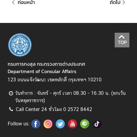
ก่อนหน้า
ถัดไป
ก
า
ร
ส่
TOP
ง
เ
ส
กรมการกงสุล กระทรวงการต่างประเทศ
ริ
Department of Consular Affairs
ม
123 ถนนแจ้งวัฒนะ เขตหลักสี่ กรุงเทพฯ 10210
คุ
ณ
วันทำการ : จันทร์ - ศุกร์ เวลา 08.30 - 16.30 น. (ยกเว้น
ธ
วันหยุดราชการ)
ร
Call Center 24 ชั่วโมง 0 2572 8442
ร
ม
Follow us:
แ
ล