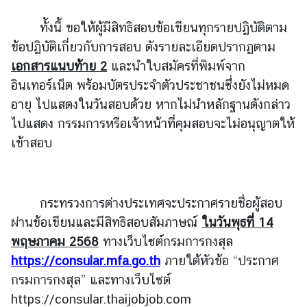
.
ทั้งนี้ ขอให้ผู้มีสิทธิสอบข้อเขียนทุกรายปฏิบัติตาม
ถ
า
ข้อปฏิบัติเกี่ยวกับการสอบ ดังรายละเอียดปรากฏตาม
ม
เอกสารแนบท้าย 2
และนำใบสมัครที่พิมพ์จาก
-
อินเทอร์เน็ต พร้อมบัตรประจำตัวประชาชนซึ่งยังไม่หมด
ต
อายุ ไปแสดงในวันสอบด้วย หากไม่นำหลักฐานดังกล่าว
อ
ไปแสดง กรรมการหรือเจ้าหน้าที่คุมสอบจะไม่อนุญาตให้
บ
เข้าสอบ
แ
บ
กระทรวงการต่างประเทศจะประกาศรายชื่อผู้สอบ
บ
ฟ
ผ่านข้อเขียนและมีสิทธิสอบสัมภาษณ์
ในวันพุธที่
14
อ
พฤษภาคม 2568
ทางเว็บไซต์กรมการกงสุล
ร์
https://consular.mfa.go.th
ภายใต้หัวข้อ
“ประกาศ
ม
กรมการกงสุล” และทางเว็บไซต์
https://consular.thaijobjob.com