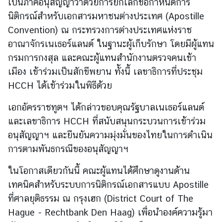
เป็นภาคีอนุสัญญาว่าด้วยการยกเลิกข้อกำหนดการ
นิติกรณ์สำหรับเอกสารมหาชนต่างประเทศ (Apostille
ข่
Convention) ณ กระทรวงการต่างประเทศแห่งราช
า
อาณาจักรเนเธอร์แลนด์ ในฐานะผู้เก็บรักษา โดยมีผู้แทน
ว
กรมการกงสุล และคณะผู้แทนสำนักงานตรวจคนเข้า
เมือง เข้าร่วมเป็นสักขีพยาน ทั้งนี้ เลขาธิการที่ประชุม
บ
HCCH ได้เข้าร่วมในพิธีด้วย
ริ
เอกอัครราชทูตฯ ได้กล่าวขอบคุณรัฐบาลเนเธอร์แลนด์
ก
า
และเลขาธิการ HCCH ที่สนับสนุนกระบวนการเข้าร่วม
ร
อนุสัญญาฯ และยืนยันความมุ่งมั่นของไทยในการดำเนิน
ป
การตามพันธกรณีของอนุสัญญาฯ
ร
ะ
ในโอกาสเดียวกันนี้ คณะผู้แทนได้ศึกษาดูงานด้าน
ช
เทคนิคสำหรับระบบการนิติกรณ์เอกสารแบบ Apostille
า
ที่ศาลยุติธรรม ณ กรุงเฮก (District Court of The
ช
Hague - Rechtbank Den Haag) เพื่อนำองค์ความรู้มา
น