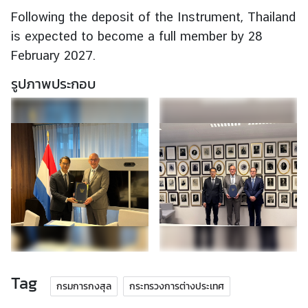
Following the deposit of the Instrument, Thailand
is expected to become a full member by 28
ก
February 2027.
า
ร
รูปภาพประกอบ
ส่
ง
เ
ส
ริ
ม
คุ
ณ
ธ
ร
ร
ม
Tag
กรมการกงสุล
กระทรวงการต่างประเทศ
แ
ล