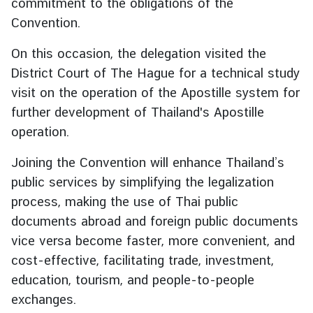
commitment to the obligations of the
T
Convention.
h
a
On this occasion, the delegation visited the
i
District Court of The Hague for a technical study
V
i
visit on the operation of the Apostille system for
s
further development of Thailand's Apostille
a
operation.
I
n
Joining the Convention will enhance Thailand’s
f
public services by simplifying the legalization
o
process, making the use of Thai public
r
documents abroad and foreign public documents
m
vice versa become faster, more convenient, and
a
t
cost-effective, facilitating trade, investment,
i
education, tourism, and people-to-people
o
exchanges.
n