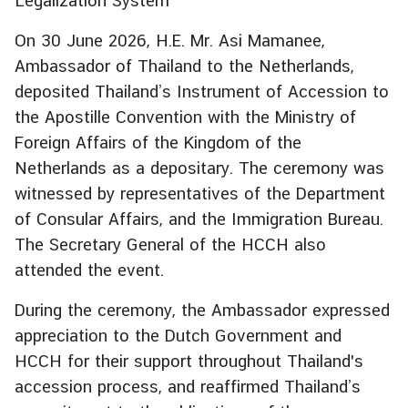
Legalization System
.
ถ
On 30 June 2026, H.E. Mr. Asi Mamanee,
า
Ambassador of Thailand to the Netherlands,
ม
deposited Thailand’s Instrument of Accession to
-
the Apostille Convention with the Ministry of
ต
Foreign Affairs of the Kingdom of the
อ
Netherlands as a depositary. The ceremony was
บ
witnessed by representatives of the Department
of Consular Affairs, and the Immigration Bureau.
แ
The Secretary General of the HCCH also
บ
attended the event.
บ
ฟ
During the ceremony, the Ambassador expressed
อ
appreciation to the Dutch Government and
ร์
ม
HCCH for their support throughout Thailand's
accession process, and reaffirmed Thailand’s