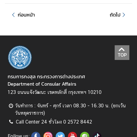
ะ
ค
ก่อนหน้า
ถัดไป
ว
า
ม
โ
ป
TOP
ร่
ง
ใ
กรมการกงสุล กระทรวงการต่างประเทศ
ส
Department of Consular Affairs
123 ถนนแจ้งวัฒนะ เขตหลักสี่ กรุงเทพฯ 10210
Q
&
วันทำการ : จันทร์ - ศุกร์ เวลา 08.30 - 16.30 น. (ยกเว้น
A
วันหยุดราชการ)
Call Center 24 ชั่วโมง 0 2572 8442
Follow us: