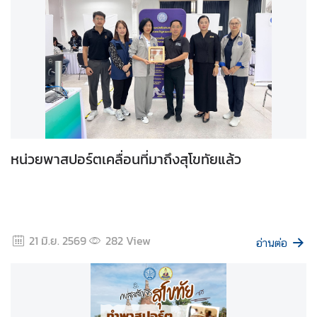
.
ถ
า
ม
-
ต
อ
บ
หน่วยพาสปอร์ตเคลื่อนที่มาถึงสุโขทัยแล้ว
แ
บ
บ
ฟ
21 มิ.ย. 2569
282
View
อ่านต่อ
อ
ร์
ม