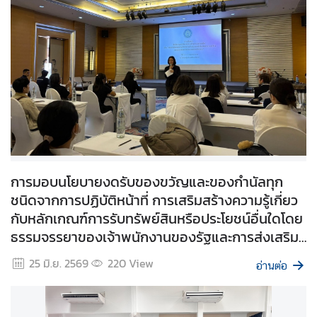
ร้
อ
ง
เ
รี
ย
น
การมอบนโยบายงดรับของขวัญและของกำนัลทุก
ส
ชนิดจากการปฏิบัติหน้าที่ การเสริมสร้างความรู้เกี่ยว
อ
กับหลักเกณฑ์การรับทรัพย์สินหรือประโยชน์อื่นใดโดย
ท
ธรรมจรรยาของเจ้าพนักงานของรัฐและการส่งเสริม
.
|
คุณธรรมและจริยธรรมในการปฏิบัติงาน ประจำ
25 มิ.ย. 2569
220
View
อ่านต่อ
ส
ปีงบประมาณ พ.ศ. 2569
ก
ญ