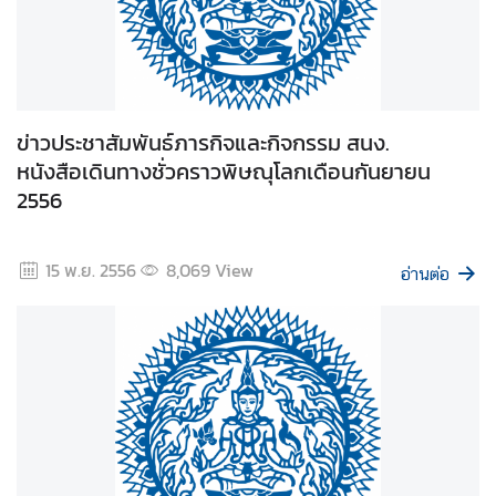
ะ
ค
ว
า
ม
ข่าวประชาสัมพันธ์ภารกิจและกิจกรรม สนง.
โ
หนังสือเดินทางชั่วคราวพิษณุโลกเดือนกันยายน
ป
2556
ร่
ง
ใ
15 พ.ย. 2556
8,069
View
อ่านต่อ
ส
Q
&
A