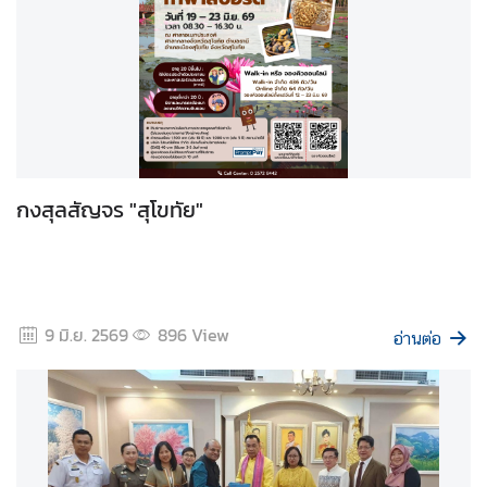
T
h
a
i
V
i
s
a
กงสุลสัญจร "สุโขทัย"
I
n
f
o
r
9 มิ.ย. 2569
896
View
อ่านต่อ
m
a
t
i
o
n