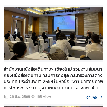
ข่
า
ว
บ
ริ
ก
า
ร
สำนักงานหนังสือเดินทางฯ เชียงใหม่ ร่วมงานสัมมนา
ป
กองหนังสือเดินทาง กรมการกงสุล กระทรวงการต่าง
ร
ประเทศ ประจำปีพ.ศ. 2569 ในหัวข้อ “พัฒนาศักยภาพ
ะ
การให้บริหาร : ก้าวสู่งานหนังสือเดินทาง ระยะที่ 4 และ
ช
า
ยกดับงานรับรองนิติกรณ์เอกสาร” ณ จังหวัดสุโขทัย
26 มิ.ย. 2569
165
View
อ่านต่อ
ช
น