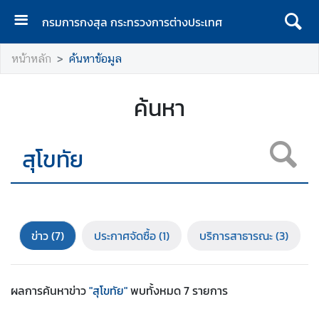
กรมการกงสุล กระทรวงการต่างประเทศ
ห
หน้าหลัก
ค้นหาข้อมูล
น้
า
แ
ค้นหา
ร
ก
ก
ร
ม
ก
า
ข่าว
(7)
ประกาศจัดซื้อ
(1)
บริการสาธารณะ
(3)
ร
ก
ง
ผลการค้นหา
ข่าว
"สุโขทัย"
พบทั้งหมด
7
รายการ
สุ
ล