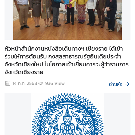
ก
า
ร
ส่
ง
หัวหน้าสำนักงานหนังสือเดินทางฯ เชียงราย ได้เข้า
เ
ร่วมให้การต้อนรับ กงสุลสาธารณรัฐอินเดียประจำ
ส
จังหวัดเชียงใหม่ ในโอกาสเข้าเยี่ยมคารวะผู้ว่าราชการ
ริ
จังหวัดเชียงราย
ม
14 ก.ค. 2568
936
View
คุ
อ่านต่อ
ณ
ธ
ร
ร
ม
แ
ล