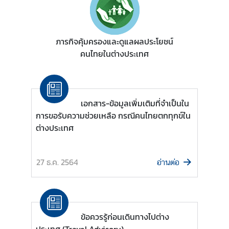
ร้
อ
ภารกิจคุ้มครองและดูแลผลประโยชน์
ง
คนไทยในต่างประเทศ
เ
รี
ย
น
เอกสาร-ข้อมูลเพิ่มเติมที่จำเป็นใน
การขอรับความช่วยเหลือ กรณีคนไทยตกทุกข์ใน
ต่างประเทศ
ส
อ
ท
27 ธ.ค. 2564
อ่านต่อ
.
|
ส
ก
ข้อควรรู้ก่อนเดินทางไปต่าง
ญ