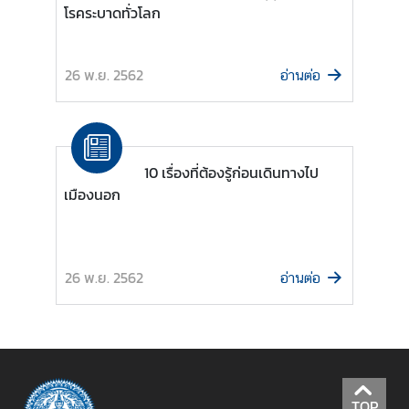
โรคระบาดทั่วโลก
ะ
ค
ว
26 พ.ย. 2562
อ่านต่อ
า
ม
โ
ป
ร่
10 เรื่องที่ต้องรู้ก่อนเดินทางไป
ง
เมืองนอก
ใ
ส
26 พ.ย. 2562
อ่านต่อ
Q
&
A
TOP