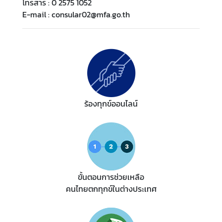
โทรสาร : 0 2575 1052
E-mail : consular02@mfa.go.th
ข่
า
ว
บ
ริ
ร้องทุกข์ออนไลน์
ก
า
ร
ป
ร
ะ
ขั้นตอนการช่วยเหลือ
ช
คนไทยตกทุกข์ในต่างประเทศ
า
ช
น