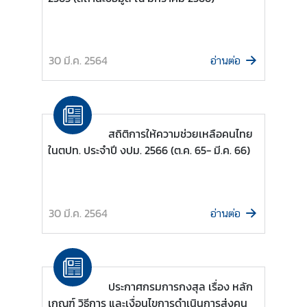
T
h
a
i
30 มี.ค. 2564
อ่านต่อ
V
i
s
a
สถิติการให้ความช่วยเหลือคนไทย
I
ในตปท. ประจำปี งปม. 2566 (ต.ค. 65- มี.ค. 66)
n
f
o
r
30 มี.ค. 2564
อ่านต่อ
m
a
t
i
ประกาศกรมการกงสุล เรื่อง หลัก
o
เกณฑ์ วิธีการ และเงื่อนไขการดำเนินการส่งคน
n