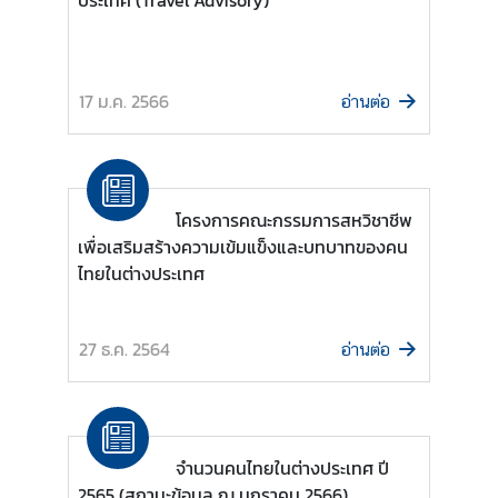
ประเทศ (Travel Advisory)
.
ถ
า
17 ม.ค. 2566
ม
อ่านต่อ
-
ต
อ
บ
โครงการคณะกรรมการสหวิชาชีพ
เพื่อเสริมสร้างความเข้มแข็งและบทบาทของคน
ไทยในต่างประเทศ
แ
บ
บ
27 ธ.ค. 2564
อ่านต่อ
ฟ
อ
ร์
ม
จำนวนคนไทยในต่างประเทศ ปี
2565 (สถานะข้อมูล ณ มกราคม 2566)