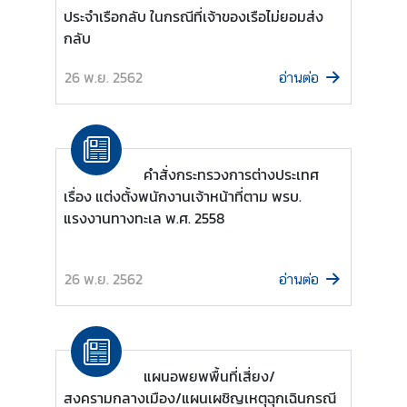
ประจำเรือกลับ ในกรณีที่เจ้าของเรือไม่ยอมส่ง
กลับ
ก
า
26 พ.ย. 2562
อ่านต่อ
ร
ส่
ง
เ
คำสั่งกระทรวงการต่างประเทศ
ส
เรื่อง แต่งตั้งพนักงานเจ้าหน้าที่ตาม พรบ.
ริ
แรงงานทางทะเล พ.ศ. 2558
ม
คุ
ณ
26 พ.ย. 2562
อ่านต่อ
ธ
ร
ร
ม
แผนอพยพพื้นที่เสี่ยง/
แ
สงครามกลางเมือง/แผนเผชิญเหตุฉุกเฉินกรณี
ล