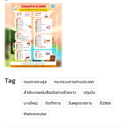
.
ถ
า
ม
-
ต
อ
บ
แ
Tag
บ
กรมการกงสุล
กระทรวงการต่างประเทศ
บ
สำนักงานหนังสือเดินทางชั่วคราว
ปทุมวัน
ฟ
อ
บางใหญ่
ปิดทำการ
วันหยุดราชการ
ปี2568
ร์
ม
thaiconsular