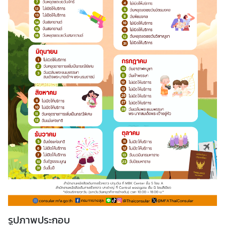
ร้
อ
ง
เ
รี
ย
น
ส
อ
ท
.
|
ส
ก
ญ
รูปภาพประกอบ