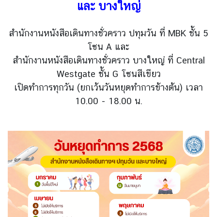
และ บางใหญ่
ข่
สำนักงานหนังสือเดินทางชั่วคราว ปทุมวัน ที่ MBK ชั้น 5
า
โซน A และ
ว
สำนักงานหนังสือเดินทางชั่วคราว บางใหญ่ ที่ Central
Westgate ชั้น G โซนสีเขียว
บ
เปิดทำการทุกวัน (ยกเว้นวันหยุดทำการข้างต้น) เวลา
ริ
10.00 - 18.00 น.
ก
า
ร
ป
ร
ะ
ช
า
ช
น