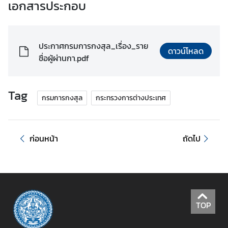
.
เอกสารประกอบ
ถ
า
ประกาศกรมการกงสุล_เรื่อง_ราย
ม
ดาวน์โหลด
ชื่อผู้ผ่านกา.pdf
-
ต
อ
Tag
บ
กรมการกงสุล
กระทรวงการต่างประเทศ
แ
ก่อนหน้า
ถัดไป
บ
บ
ฟ
อ
ร์
ม
TOP