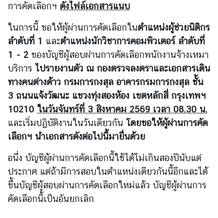
การคัดเลือกฯ
ดังไฟล์เอกสารแนบ
ร้
​ในการนี้ ขอให้ผู้ผ่านการคัดเลือกใน
ตำแหน่งผู้ช่วยนิติกร
อ
ลำดับที่ 1
และ
ตำแหน่งนักวิชาการคอมพิวเตอร์ ลำดับที่
ง
1 - 2
ของบัญชีผู้สอบผ่านการคัดเลือกพนักงานจ้างเหมา
เ
บริการ
ไปรายงานตัว ณ กองตรวจลงตราและเอกสารเดิน
รี
ทางคนต่างด้าว กรมการกงสุล อาคารกรมการกงสุล ชั้น
ย
น
3 ถนนแจ้งวัฒนะ แขวงทุ่งสองห้อง เขตหลักสี่ กรุงเทพฯ
10210
ในวันจันทร์ที่ 3 สิงหาคม 2569 เวลา 08.30 น.
และเริ่มปฏิบัติงานในวันเดียวกัน
โดยขอให้ผู้ผ่านการคัด
ส
เลือกฯ นำเอกสารดังต่อไปนี้มายื่นด้วย
อ
ท
​อนึ่ง บัญชีผู้ผ่านการคัดเลือกนี้ใช้ได้ไม่เกินสองปีนับแต่
.
ประกาศ แต่ถ้ามีการสอบในตำแหน่งเดียวกันนี้อีกและได้
|
ส
ขึ้นบัญชีผู้สอบผ่านการคัดเลือกใหม่แล้ว บัญชีผู้ผ่านการ
ก
คัดเลือกนี้เป็นอันยกเลิก
ญ