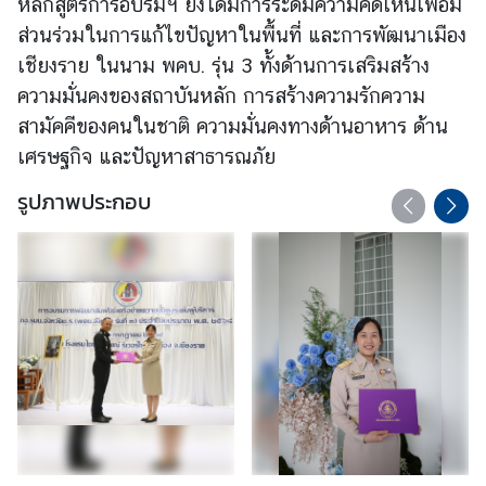
หลักสูตรการอบรมฯ ยังได้มีการระดมความคิดเห็นเพื่
อมี
ส่วนร่วมในการแก้ไขปัญหาในพื้
นที่ และการพัฒนาเมือง
ร้
เชียงราย ในนาม พคบ. รุ่น 3
ทั้งด้านการเสริมสร้าง
อ
ความมั่
นคงของสถาบันหลัก การสร้างความรักความ
ง
สามัคคี
ของคนในชาติ ความมั่นคงทางด้านอาหาร ด้าน
เ
เศรษฐกิจ และปัญหาสาธารณภัย
รี
ย
รูปภาพประกอบ
น
ส
อ
ท
.
|
ส
ก
ญ