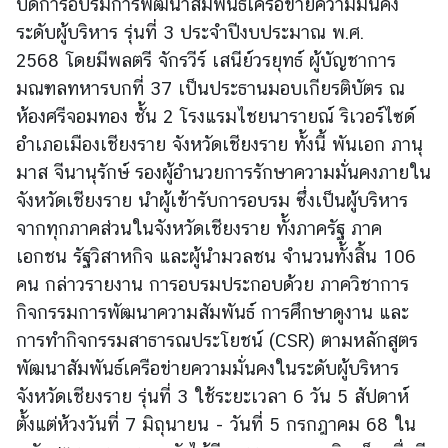
ปิดการอบรมการพั
ฒนาสัมพันธ์เครือข่ายความมั่
นคง
ระดับผู้บริหาร รุ่นที่ 3 ประจำปีงบประมาณ พ.ศ.
ข่
2568
โดยมีพลตรี จักรวีร์ เสนีย์วรยุทธ์ ผู้บัญชาการ
า
มณฑลทหารบกที่ 37 เป็นประธานมอบเกียรติบัตร ณ
ว
ห้องศรีจอมทอง ชั้น 2 โรงแรมไชยนารายณ์ ริเวอร์ไซด์
อำเภอเมืองเชียงราย จังหวัดเชียงราย
ทั้งนี้ พันเอก ภานุ
บ
มาส จีนานุรักษ์ รองผู้อำนวยการรักษาความมั่
นคงภายใน
ริ
จังหวัดเชียงราย นำผู้เข้ารับการอบรม ซึ่งเป็นผู้บริหาร
ก
จากทุกภาคส่
วนในจังหวัดเชียงราย ทั้งภาครัฐ ภาค
า
เอกชน รัฐวิสาหกิจ และผู้นำมวลชน จำนวนทั้งสิ้น 106
ร
คน
กล่าวรายงาน การอบรมประกอบด้วย ภาควิชาการ
ป
กิจกรรมการพัฒนาความสัมพันธ์ การศึกษาดูงาน และ
ร
ะ
การทำกิจกรรมสาธารณประโยชน์ (CSR) ตามหลักสูตร
ช
พัฒนาสัมพันธ์เครื
อข่ายความมั่นคงในระดับผู้บริ
หาร
า
จังหวัดเชียงราย รุ่นที่ 3 ใ
ช้ระยะเวลา 6 วัน 5 สัปดาห์
ช
ตั้งแต่ห้วงวันที่ 7 มิถุนายน - วันที่ 5 กรกฎาคม 68 ใน
น