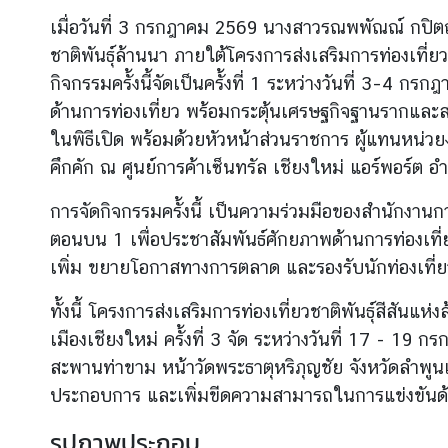
เมื่อวันที่ 3 กรกฎาคม 2569 นางสาวรณพพัณณ์ กปิตถัย 
ชาติพันธุ์ล้านนา ภายใต้โครงการส่งเสริมการท่องเที่ย
ข่
กิจกรรมครั้งนี้จัดเป็นครั้งที่ 1 ระหว่างวันที่ 3–4 
า
ว
ด้านการท่องเที่ยว พร้อมกระตุ้นเศรษฐกิจฐานรากและสร
ในพิธีเปิด พร้อมด้วยหัวหน้าส่วนราชการ ผู้แทนหน่วย
คึกคัก ณ ศูนย์การค้าเซ็นทรัล เชียงใหม่ แอร์พอร์ต อำ
บ
ริ
การจัดกิจกรรมครั้งนี้ เป็นความร่วมมือของสำนักงาน
ก
ตอนบน 1 เพื่อประชาสัมพันธ์ศักยภาพด้านการท่องเที่
า
เพิ่ม ขยายโอกาสทางการตลาด และรองรับนักท่องเที
ร
ป
ทั้งนี้ โครงการส่งเสริมการท่องเที่ยวชาติพันธุ์สีส
ร
เมืองเชียงใหม่ ครั้งที่ 3 จัด ระหว่างวันที่ 17 - 1
ะ
ช
สะพานท่าขาม หน้าวัดพระธาตุหริภุญชัย จังหวัดลำพูนเพื
า
ประกอบการ และเพิ่มขีดความสามารถในการแข่งขันด้าน
ช
น
รูปภาพประกอบ