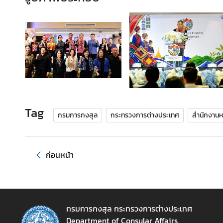
ร้
อ
ง
เ
รี
ย
น
Tag
กรมการกงสุล
กระทรวงการต่างประเทศ
สำนักงานหน
ส
อ
ท
ก่อนหน้า
.
|
ส
ก
กรมการกงสุล กระทรวงการต่างประเทศ
ญ
Department of Consular Affairs