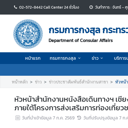
02-572-8442 Call Center 24 ชั่วโมง
วันทำการ : จันทร์ - 
ห
น้
กรมการกงสุล กระทร
า
แ
Department of Consular Affairs
ร
ก
หน้าแรก
กรมการกงสุล
ข่าว
บริการ
ก
ร
ม
หน้าหลัก
ข่าว
ข่าวประชาสัมพันธ์สำนักงานสาขา
หัวหน้าสำน
ก
า
หัวหน้าสำนักงานหนังสือเดินทางฯ เชียงใ
ร
ภายใต้โครงการส่งเสริมการท่องเที่ยวช
ก
ง
วันที่นำเข้าข้อมูล
7 ก.ค. 2569
วันที่ปรับปรุงข้อมูล
7 ก.
สุ
ล