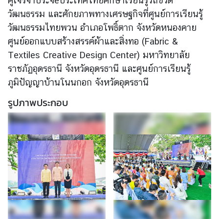
คู่เจรจาประจeประเทศไทยศึกษาเรียนรู้วิถีชีวิต
วัฒนธรรม และศักยภาพทางเศรษฐกิจที่ศูนย์การเรียนรู้
ร้
วัฒนธรรม
ไทยพวน อำเภอโพธิ์ตาก จังหวัดหนองคาย
อ
ศูนย์ออกแบบสร้างสรรค์ผ้าและสิ่งทอ (Fabric &
ง
Textiles Creative Design Center) มหาวิทยาลัย
เ
ราชภัฏอุดรธานี จังหวัดอุดรธานี และศูนย์การเรียนรู้
รี
ภูมิปัญญาบ้านโนนกอก จังหวัดอุดรธานี
ย
น
รูปภาพประกอบ
ส
อ
ท
.
|
ส
ก
ญ