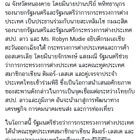
ณ จังหวัดหนองคาย โดยมีนายปานปรีย์ พหิทธานุกร
รองนายกรัฐมนตรีและรัฐมนตรีว่าการกระทรวงการต่าง
ข่
ประเทศ เป็นประธานร่วมกับ
นายสะเหลิมไซ กมมะสิด
า
รองนายกรัฐมนตรีและรัฐมนตรีกระทรวงการต่างประเทศ
ว
สปป. ลาว และ Ms. Robyn Mudie อธิบดีกรมเอเชีย
ตะวันออกเฉียงใต้ กระทรวงการต่างประเทศและการค้า
บ
ออสเตรเลีย โดยมีนายจักรพงษ์ แสงมณี รัฐมนตรีช่วย
ริ
ว่าการกระทรวงการต่างประเทศ และคณะทูตประเทศ
ก
สมาชิกอาเซียน ติมอร์-เลสเต และคู่เจรจาประจำ
า
ประเทศไทย
เข้าร่วมพิธี ซึ่งเป็นโอกาสนำเสนอศักยภาพ
ร
ป
ของสะพานดังกล่าวในการเป็นจุดเชื่อมต่อระหว่างไทยกับ
ร
สปป. ลาว
และภูมิภาค อันจะนำมาสู่การพัฒนาทาง
ะ
เศรษฐกิจ การคมนาคมขนส่ง และการท่องเที่ยว
ช
า
ในโอกาสนี้ รัฐมนตรีช่วยว่าการกระทรวงการต่างประเทศ
ช
ได้นำคณะทูตประเทศสมาชิกอาเซียน ติมอร์-เลสเต
และ
น