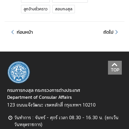
ลูกจ้างชั่วคราว
สอบกงสุล
ก
า
ร
ก่อนหน้า
ถัดไป
ส่
ง
เ
ส
ริ
TOP
ม
คุ
ณ
กรมการกงสุล กระทรวงการต่างประเทศ
ธ
Department of Consular Affairs
ร
123 ถนนแจ้งวัฒนะ เขตหลักสี่ กรุงเทพฯ 10210
ร
ม
วันทำการ : จันทร์ - ศุกร์ เวลา 08.30 - 16.30 น. (ยกเว้น
แ
วันหยุดราชการ)
ล