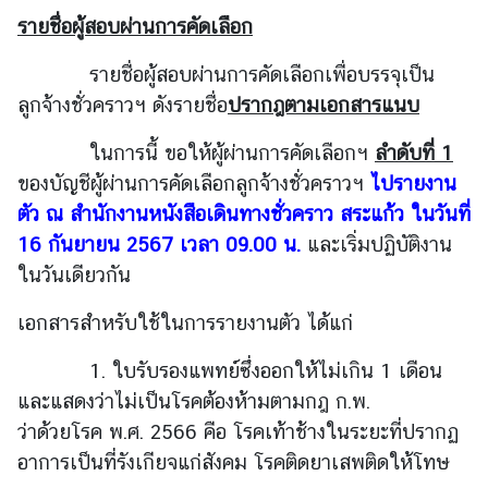
รายชื่อผู้สอบผ่านการคัดเลือก
ร้
รายชื่อผู้สอบผ่านการคัดเลือกเพื่อบรรจุเป็น
อ
ลูกจ้างชั่วคราวฯ ดังรายชื่อ
ปรากฎตามเอกสารแนบ
ง
เ
ในการนี้ ขอให้ผู้ผ่านการคัดเลือกฯ
ลำดับที่ 1
รี
ของบัญชีผู้ผ่านการคัดเลือกลูกจ้างชั่วคราวฯ
ไปรายงาน
ย
น
ตัว ณ สำนักงานหนังสือเดินทางชั่วคราว สระแก้ว ในวันที่
16 กันยายน 2567 เวลา 09.00 น.
และเริ่มปฏิบัติงาน
ในวันเดียวกัน
ส
อ
เอกสารสำหรับใช้ในการรายงานตัว ได้แก่
ท
.
1. ใบรับรองแพทย์ซึ่งออกให้ไม่เกิน 1 เดือน
|
และแสดงว่าไม่เป็นโรคต้องห้ามตามกฎ ก.พ.
ส
ว่าด้วยโรค พ.ศ. 2566 คือ โรคเท้าช้างในระยะที่ปรากฏ
ก
อาการเป็นที่รังเกียจแก่สังคม โรคติดยาเสพติดให้โทษ
ญ