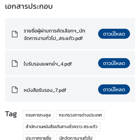
T
เอกสารประกอบ
h
a
i
รายชื่อผู้ผ่านการคัดเลือกฯ_นัก
V
ดาวน์โหลด
จัดการงานทั่วไป_สระแก้ว.pdf
i
s
a
ดาวน์โหลด
I
ใบรับรองแพทย์ฯ_4.pdf
n
f
o
ดาวน์โหลด
หนังสือรับรอง_7.pdf
r
m
a
Tag
กรมการกงสุล
กระทรวงการต่างประเทศ
t
i
สำนักงานหนังสือเดินทางชั่วคราว สระแก้ว
o
n
ประกาศรายชื่อ
นักจัดการงานทั่วไป