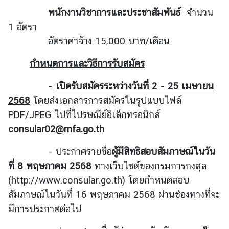
พนักงานวิชาการและประชาสัมพันธ์
จำนวน
ร้
1 อัตรา
อ
อัตราค่าจ้าง 15,000 บาท/เดือน
ง
เ
กำหนดการและวิธีการรับสมัคร
รี
-
เปิดรับสมัครระหว่างวันที่ 2 - 25 เมษายน
ย
น
2568
โดยส่งเอกสารการสมัคร
ในรูปแบบไฟล์
PDF/JPEG ไปที่ไปรษณีย์อิเล็กทรอนิกส์
consular02@mfa.go.th
ส
อ
- ประกาศรายชื่อ
ผู้มีสิทธิสอบสัมภาษณ์ในวัน
ท
ที่ 8 พฤษภาคม 2568
ทางเว็บไซต์ของกรมการกงสุล
.
(http://www.consular.go.th) โดยกำหนดสอบ
|
ส
สัมภาษณ์ในวันที่ 16 พฤษภาคม 2568
ผ่านช่องทางที่จะ
ก
มีการประกาศต่อไป
ญ