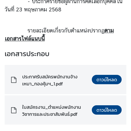
.
- ประกาศรายชื่อผู้ผ่านการคัดเลือกบุคคลใน
วันที่ 23 พฤษภาคม 2568
ถ
า
ม
รายละเอียดเกี่ยวกับตำแหน่งปรากฏ
ตาม
-
เอกสารไฟล์แนบนี้
ต
อ
เอกสารประกอบ
บ
แ
ประกาศรับสมัครพนักงานจ้าง
ดาวน์โหลด
บ
เหมา_กองคุ้มฯ_1.pdf
บ
ฟ
อ
ใบสมัครงาน_ตำแหน่งพนักงาน
ร์
ดาวน์โหลด
วิชาการและประชาสัมพันธ์.pdf
ม