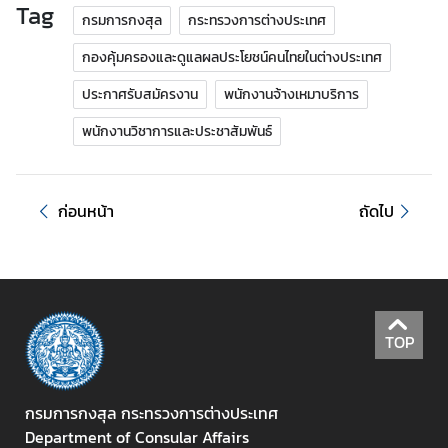
Tag
T
กรมการกงสุล
กระทรวงการต่างประเทศ
h
กองคุ้มครองและดูแลผลประโยชน์คนไทยในต่างประเทศ
a
i
ประกาศรับสมัครงาน
พนักงานจ้างเหมาบริการ
V
i
พนักงานวิชาการและประชาสัมพันธ์
s
a
I
ก่อนหน้า
ถัดไป
n
f
o
r
m
TOP
a
t
i
กรมการกงสุล กระทรวงการต่างประเทศ
o
Department of Consular Affairs
n