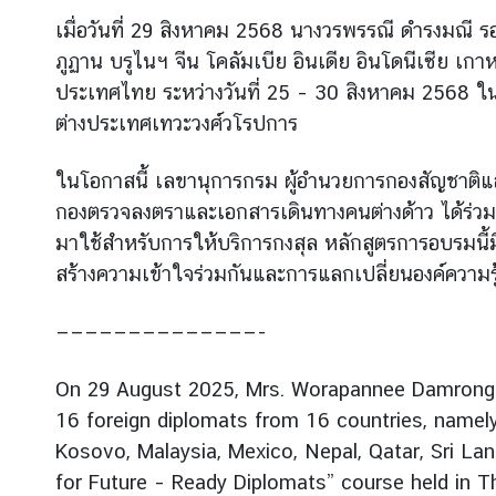
เมื่อวันที่ 29 สิงหาคม 2568 นางวรพรรณี ดำรงมณี 
ภูฏาน บรูไนฯ จีน โคลัมเบีย อินเดีย อินโดนีเซีย เกา
ข่
ประเทศไทย ระหว่างวันที่ 25 – 30 สิงหาคม 2568 
า
ว
ต่างประเทศเทวะวงศ์วโรปการ
ในโอกาสนี้ เลขานุการกรม ผู้อำนวยการกองสัญชาติแ
บ
กองตรวจลงตราและเอกสารเดินทางคนต่างด้าว ได้ร่ว
ริ
มาใช้สำหรับการให้บริการกงสุล หลักสูตรการอบรมนี้มี
ก
า
สร้างความเข้าใจร่วมกันและการแลกเปลี่ยนองค์ความ
ร
ป
——————————————-
ร
ะ
On 29 August 2025, Mrs. Worapannee Damrongma
ช
16 foreign diplomats from 16 countries, namely
า
Kosovo, Malaysia, Mexico, Nepal, Qatar, Sri L
ช
for Future – Ready Diplomats” course held in 
น