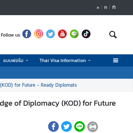
ก
ก
ก
Follow us:
แบบฟอร์ม
Thai Visa Information
 (KOD) for Future – Ready Diplomats
dge of Diplomacy (KOD) for Future