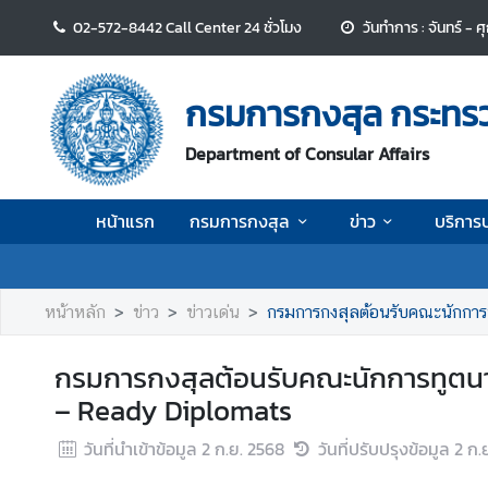
02-572-8442 Call Center 24 ชั่วโมง
วันทำการ : จันทร์ - 
ห
น้
กรมการกงสุล กระทร
า
แ
Department of Consular Affairs
ร
ก
หน้าแรก
กรมการกงสุล
ข่าว
บริการ
ก
ร
ม
หน้าหลัก
ข่าว
ข่าวเด่น
กรมการกงสุลต้อนรับคณะนักกา
ก
า
กรมการกงสุลต้อนรับคณะนักการทูตนา
ร
– Ready Diplomats
ก
ง
วันที่นำเข้าข้อมูล
2 ก.ย. 2568
วันที่ปรับปรุงข้อมูล
2 ก.
สุ
ล