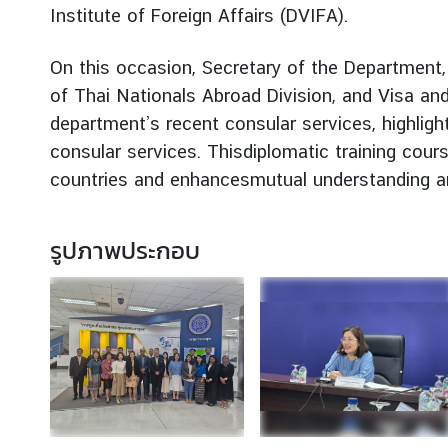
Institute of Foreign Affairs (DVIFA).
ร้
On this occasion, Secretary of the Department, 
อ
of Thai Nationals Abroad Division, and Visa an
ง
department’s recent consular services, highlight
เ
รี
consular services. Thisdiplomatic training cour
ย
countries and enhancesmutual understanding a
น
รูปภาพประกอบ
ส
อ
ท
.
|
ส
ก
ญ