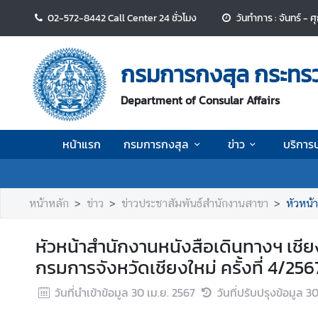
02-572-8442 Call Center 24 ชั่วโมง
วันทำการ : จันทร์ - 
ห
น้
กรมการกงสุล กระทร
า
แ
Department of Consular Affairs
ร
ก
หน้าแรก
กรมการกงสุล
ข่าว
บริการ
ก
ร
ม
หน้าหลัก
ข่าว
ข่าวประชาสัมพันธ์สำนักงานสาขา
หัวหน้า
ก
า
หัวหน้าสำนักงานหนังสือเดินทางฯ เชีย
ร
กรมการจังหวัดเชียงใหม่ ครั้งที่ 4/256
ก
ง
วันที่นำเข้าข้อมูล
30 เม.ย. 2567
วันที่ปรับปรุงข้อมูล
30
สุ
ล