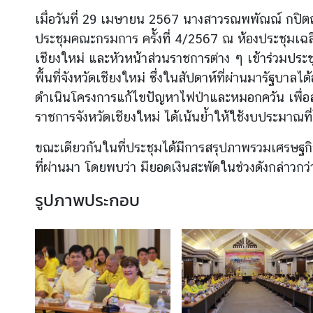
เมื่อวันที่ 29 เมษายน 2567 นางสาวรณพพัณณ์ กปิตถั
ประชุมคณะกรมการ ครั้งที่ 4/2567 ณ ห้องประชุมเฉลิม
ข่
เชียงใหม่ และหัวหน้าส่วนราชการต่าง ๆ เข้าร่วมป
า
ว
พื้นที่จังหวัดเชียงใหม่ ซึ่งในสัปดาห์ที่ผ่านมารัฐบา
ดำเนินโครงการแก้ไขปัญหาไฟป่าและหมอกควัน เพื่อลดฝุ
ราชการจังหวัดเชียงใหม่ ได้เน้นย้ำให้ใช้งบประมาณท
บ
ริ
ขณะเดียวกันในที่ประชุมได้มีการสรุปภาพรวมเศรษฐกิจ
ก
ที่ผ่านมา โดยพบว่า มียอดเงินสะพัดในช่วงดังกล่าวกว
า
ร
รูปภาพประกอบ
ป
ร
ะ
ช
า
ช
น