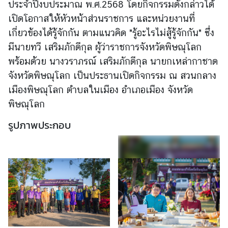
ประจำปีงบประมาณ พ.ศ.2568 โดยกิจกรรมดังกล่าวได้
เปิดโอกาสให้หัวหน้าส่วนราชการ และหน่วยงานที่
ข่
เกี่ยวข้องได้รู้จักกัน ตามแนวคิด "รู้อะไรไม่สู้รู้จักกัน" ซึ่ง
า
มีนายทวี เสริมภักดีกุล ผู้ว่าราชการจังหวัดพิษณุโลก
ว
พร้อมด้วย นางวราภรณ์ เสริมภักดีกุล นายกเหล่ากาชาด
จังหวัดพิษณุโลก เป็นประธานเปิดกิจกรรม ณ สวนกลาง
บ
เมืองพิษณุโลก ตำบลในเมือง อำเภอเมือง จังหวัด
ริ
พิษณุโลก
ก
รูปภาพประกอบ
า
ร
ป
ร
ะ
ช
า
ช
น