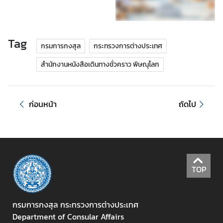
ร้
อ
Tag
กรมการกงสุล
กระทรวงการต่างประเทศ
ง
เ
สำนักงานหนังสือเดินทางชั่วคราว พิษณุโลก
รี
ย
น
ก่อนหน้า
ถัดไป
ส
อ
ท
.
TOP
|
ส
ก
กรมการกงสุล กระทรวงการต่างประเทศ
ญ
Department of Consular Affairs