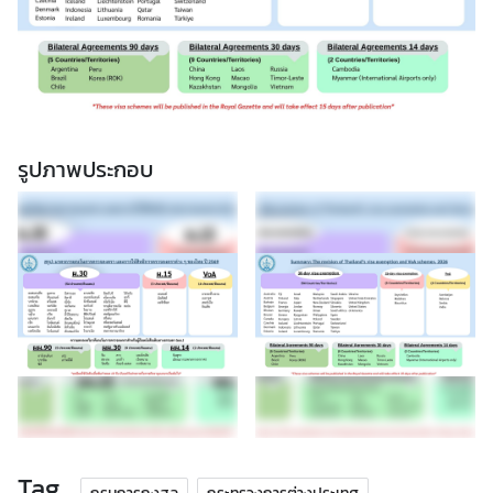
ะ
ค
ว
า
ม
โ
รูปภาพประกอบ
ป
ร่
ง
ใ
ส
Q
&
A
Tag