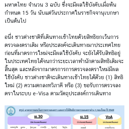
มหาดไทย จำนวน 3 ฉบับ ซึ่งจะมีผลใช้บังคับเมื่อพ้น
กำหนด 15 วัน นับแต่วันประกาศในราชกิจจานุเบกษา
ร้
เป็นต้นไป
อ
ง
เ
อนึ่ง ชาวต่างชาติที่เดินทางเข้าไทยด้วยสิทธิยกเว้นการ
รี
ตรวจลงตราเดิม หรือประสงค์จะเดินทางมาประเทศไทย
ย
ก่อนที่มาตรการใหม่จะมีผลใช้บังคับ จะยังได้รับสิทธิอยู่
น
ในประเทศไทยได้จนกว่าระยะเวลาพำนักตามสิทธิเดิมจะ
สิ้นสุด และหลังจากมาตรการการตรวจลงตราใหม่มีผล
ส
ใช้บังคับ ชาวต่างชาติจะเดินทางเข้าไทยได้ด้วย (1) สิทธิ
อ
ใหม่ (2) ความตกลงทวิภาคี หรือ (3) ขอรับการตรวจลง
ท
ตราในระบบ e-Visa ตามวัตถุประสงค์การเดินทาง
.
|
ส
ก
ญ