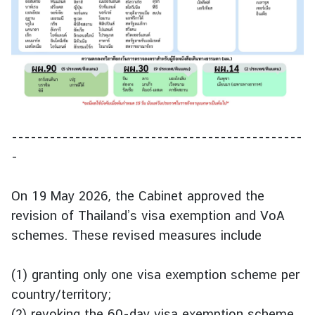
.
ถ
า
ม
-
ต
อ
บ
----------------------------------------------
-
แ
บ
On 19 May 2026, the Cabinet approved the
บ
revision of Thailand’s visa exemption and VoA
ฟ
schemes. These revised measures include
อ
ร์
(1) granting only one visa exemption scheme per
ม
country/territory;
(2) revoking the 60-day visa exemption scheme