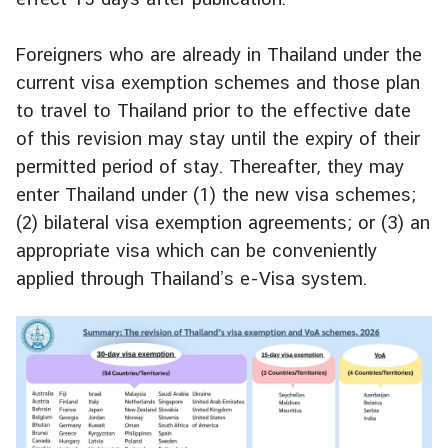
Foreigners who are already in Thailand under the
ก
current visa exemption schemes and those plan
า
ร
to travel to Thailand prior to the effective date
ส่
of this revision may stay until the expiry of their
ง
permitted period of stay. Thereafter, they may
เ
enter Thailand under (1) the new visa schemes;
ส
(2) bilateral visa exemption agreements; or (3) an
ริ
appropriate visa which can be conveniently
ม
คุ
applied through Thailand’s e-Visa system.
ณ
ธ
ร
ร
ม
แ
ล