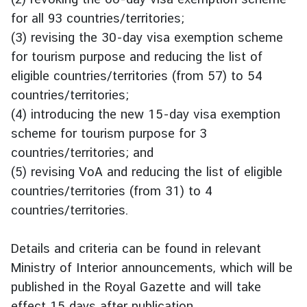
T
for all 93 countries/territories;
h
(3) revising the 30-day visa exemption scheme
a
for tourism purpose and reducing the list of
i
V
eligible countries/territories (from 57) to 54
i
countries/territories;
s
(4) introducing the new 15-day visa exemption
a
scheme for tourism purpose for 3
I
countries/territories; and
n
(5) revising VoA and reducing the list of eligible
f
o
countries/territories (from 31) to 4
r
countries/territories.
m
a
Details and criteria can be found in relevant
t
Ministry of Interior announcements, which will be
i
published in the Royal Gazette and will take
o
n
effect 15 days after publication.