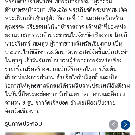
พร้อมด้วยเจ้าหน้าที่ฯ เข้าร่วมกิจกรรม “ผู้ว่าชวน
ตักบาตรหน้าจวน” เพื่อเฉลิมพระเกียรติ
พระบาทสมเด็จ
ข่
พระวชิรเกล้าเจ้
าอยู่หัว
รัชกาลที่ 10 และส่งเสริมสร้าง
า
คุณธรรม จริยธรรมให้แก่ข้าราชการ เจ้าหน้าที่ของหน่
ว
ว
ยงานราชการรวมถึงประชาชนในจั
งหวัดเชียงราย โดยมี
นายชรินทร์ ทองสุข ผู้ว่าราชการจังหวัดเชียงราย เป็น
บ
ประธานในพิธี
กิจกรรมตักบาตรพระสงฆ์จัดขึ้
นเป็นประจำ
ริ
ในทุกๆ เช้าวันจันทร์ ณ จวนผู้ว่าราชการจังหวัดเชี
ยง
ก
รายเพื่อเสริมสร้างความเป็นสิ
ริมงคลในการเริ่มต้น
า
สัปดาห์แห่
งการทำงาน ด้วยจิตใจที่บริสุทธิ์ และเปิด
ร
โอกาสให้พุทธศาสนิกชนได้
ร่วมสืบสานประเพณีอันดีงาม
ป
ในวันนี้มีพระสงฆ์ออกมารับบิ
ณฑบาตอาหารและสิ่งของ
ร
ะ
จำนวน 9 รูป จากวัดเจ็ดยอด อำเภอเมืองเชียงราย
ช
จังหวัดเชียงราย
า
รูปภาพประกอบ
ช
น