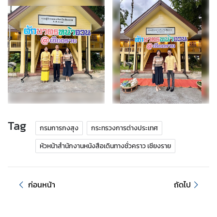
ร้
อ
ง
เ
รี
ย
น
Tag
ส
กรมการกงสุง
กระทรวงการต่างประเทศ
อ
หัวหน้าสำนักงานหนังสือเดินทางชั่วคราว เชียงราย
ท
.
|
ส
ก่อนหน้า
ถัดไป
ก
ญ