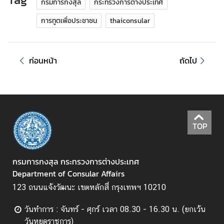
.
กรมการกงสุล
กระทรวงการต่างประเทศ
การทูตเพื่อประชาชน
thaiconsular
ถ
า
ม
-
ก่อนหน้า
ถัดไป
ต
อ
บ
แ
TOP
บ
บ
กรมการกงสุล กระทรวงการต่างประเทศ
ฟ
Department of Consular Affairs
อ
ร์
123 ถนนแจ้งวัฒนะ เขตหลักสี่ กรุงเทพฯ 10210
ม
วันทำการ : จันทร์ - ศุกร์ เวลา 08.30 - 16.30 น. (ยกเว้น
วันหยุดราชการ)