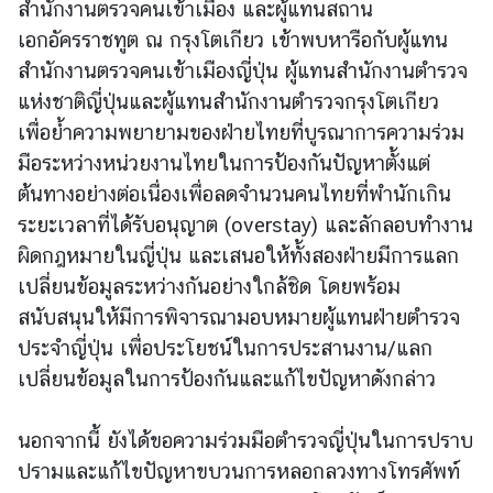
สำนักงานตรวจคนเข้าเมือง และผู้แทนสถาน
เอกอัครราชทูต ณ กรุงโตเกียว เข้าพบหารือกับผู้แทน
ข่
สำนักงานตรวจคนเข้าเมืองญี่ปุ่น ผู้แทนสำนักงานตำรวจ
า
แห่งชาติญี่ปุ่นและผู้แทนสำนักงานตำรวจกรุงโตเกียว
ว
เพื่อย้ำความพยายามของฝ่ายไทยที่บูรณาการความร่วม
มือระหว่างหน่วยงานไทยในการป้องกันปัญหาตั้งแต่
บ
ต้นทางอย่างต่อเนื่องเพื่อลดจำนวนคนไทยที่พำนักเกิน
ริ
ระยะเวลาที่ได้รับอนุญาต (overstay) และลักลอบทำงาน
ก
ผิดกฎหมายในญี่ปุ่น และเสนอให้ทั้งสองฝ่ายมีการแลก
า
เปลี่ยนข้อมูลระหว่างกันอย่างใกล้ชิด โดยพร้อม
ร
สนับสนุนให้มีการพิจารณามอบหมายผู้แทนฝ่ายตำรวจ
ป
ร
ประจำญี่ปุ่น เพื่อประโยชน์ในการประสานงาน/แลก
ะ
เปลี่ยนข้อมูลในการป้องกันและแก้ไขปัญหาดังกล่าว
ช
า
นอกจากนี้ ยังได้ขอความร่วมมือตำรวจญี่ปุ่นในการปราบ
ช
ปรามและแก้ไขปัญหาขบวนการหลอกลวงทางโทรศัพท์
น