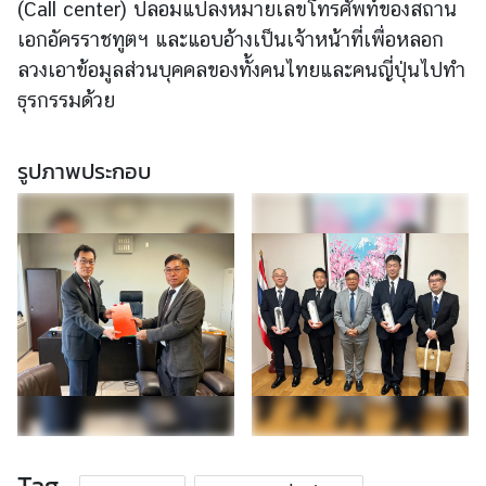
(Call center) ปลอมแปลงหมายเลขโทรศัพท์ของสถาน
เอกอัครราชทูตฯ และแอบอ้างเป็นเจ้าหน้าที่เพื่อหลอก
ร้
ลวงเอาข้อมูลส่วนบุคคลของทั้งคนไทยและคนญี่ปุ่นไปทำ
อ
ธุรกรรมด้วย
ง
เ
รี
รูปภาพประกอบ
ย
น
ส
อ
ท
.
|
ส
ก
ญ
Tag