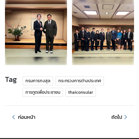
ร้
อ
ง
เ
รี
ย
น
Tag
ส
กรมการกงสุล
กระทรวงการต่างประเทศ
อ
การทูตเพื่อประชาชน
thaiconsular
ท
.
|
ก่อนหน้า
ถัดไป
ส
ก
ญ