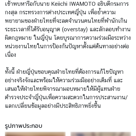
เข้าพบหารือกับนาย Keiichi IWAMOTO อธิบดีกรมการ
กงสุล กระทรวงการต่างประเทศญี่ปุ่น เพื่อย้ำความ
ข่
พยายามของฝ่ายไทยที่จะลดจำนวนคนไทยที่พำนักเกิน
า
ระยะเวลาที่ได้รับอนุญาต (overstay) และลักลอบทำงาน
ว
ผิดกฎหมาย ในญี่ปุ่น โดยบูรณาการความร่วมมือระหว่าง
หน่วยงานไทยในการป้องกันปัญหาตั้งแต่ต้นทางอย่างต่อ
บ
เนื่อง
ริ
ก
ทั้งนี้ ฝ่ายญี่ปุ่นขอบคุณฝ่ายไทยที่ต้องการแก้ไขปัญหา
า
อย่างจริงจังและพร้อมให้ความร่วมมืออย่างเต็มที่ และ
ร
ป
เสนอให้ฝ่ายไทยพิจารณามอบหมายให้มีผู้แทนฝ่าย
ร
ตำรวจประจำญี่ปุ่นเพื่อความสะดวกในการประสานงาน/
ะ
แลกเปลี่ยนข้อมูลอย่างมีประสิทธิภาพยิ่งขึ้น
ช
า
รูปภาพประกอบ
ช
น