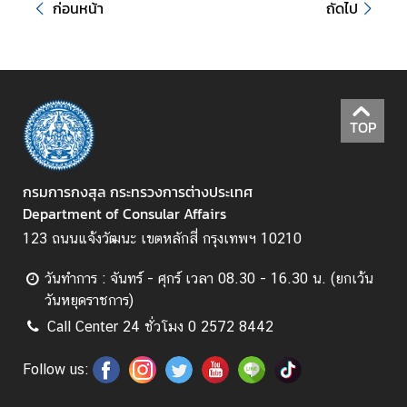
ก่อนหน้า
ถัดไป
T
h
a
i
V
i
TOP
s
a
I
กรมการกงสุล กระทรวงการต่างประเทศ
n
Department of Consular Affairs
f
123 ถนนแจ้งวัฒนะ เขตหลักสี่ กรุงเทพฯ 10210
o
r
วันทำการ : จันทร์ - ศุกร์ เวลา 08.30 - 16.30 น. (ยกเว้น
m
วันหยุดราชการ)
a
Call Center 24 ชั่วโมง 0 2572 8442
t
i
Follow us:
o
n