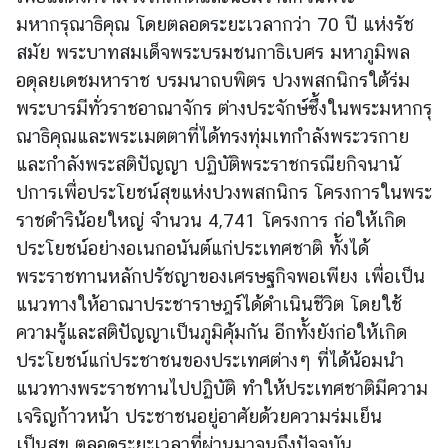
มหากรุณาธิคุณ โดยตลอดระยะเวลากว่า 70 ปี แห่งรัช
ร้
สมัย พระบาทสมเด็จพระบรมชนกาธิเบศร มหาภูมิพล
อ
อดุลยเดชมหาราช บรมนาถบพิตร ปวงพสกนิกรใต้ร่ม
ง
พระบารมีทั่
วราชอาณาจักร ต่างประจักษ์ซึ้งในพระมหากรุ
เ
ณาธิคุณและพระเมตตาที่ได้ทรงทุ่
มเทกำลังพระวรกาย
รี
และกำลังพระสติปัญญา ปฏิบัติพระราชกรณียกิจนานั
ย
ปการเพื่อประโยชน์สุขแห่
งปวงพสกนิกร โครงการในพระ
น
ราชดำริน้อยใหญ่ จำนวน​ 4,741 โครงการ ก่อให้เกิด
ประโยชน์อย่างอเนกอนั
นต์แก่ประเทศชาติ ทั้งได้
ส
พระราชทานหลักปรั
ชญาของเศรษฐกิจพอเพียง เพื่อเป็น
อ
แนวทางให้
อาณาประชาราษฎร์ได้ดำเนินชีวิต โดยใช้
ท
.
ความรู้และสติปัญญาเป็นภู
มิคุ้มกัน อีกทั้งยังก่อให้เกิด
|
ประโยชน์
แก่ประชาชนของประเทศต่างๆ ที่ได้น้
อมนำ
ส
แนวทางพระราชทานไปปฏิบัติ ทำให้ประเทศชาติมีความ
ก
เจริญก้
าวหน้า ประชาชนอยู่อาศัยด้วยความร่มเย็
น
ญ
เป็นสุข ตลอดระยะเวลาที่ผ่านมาจนถึงปั
จจุบัน