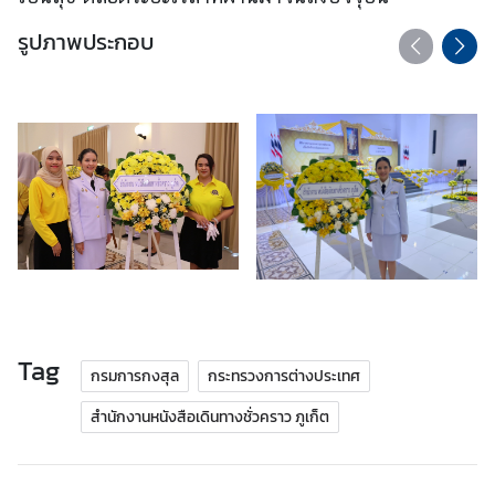
.
รูปภาพประกอบ
ถ
า
ม
-
ต
อ
บ
แ
บ
บ
ฟ
Tag
กรมการกงสุล
กระทรวงการต่างประเทศ
อ
ร์
สำนักงานหนังสือเดินทางชั่วคราว ภูเก็ต
ม