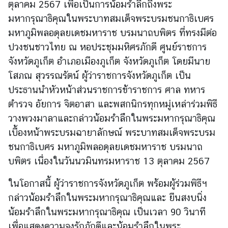
ตุลาคม 2567 เพื่อเป็นการน้อมรำลึกถึ
งพระ
มหากรุณาธิคุณในพระบาทสมเด็
จพระบรมชนกาธิเบศร
ข่
มหาภูมิพลอดุลยเดชมหาราช บรมนาถบพิตร ที่ทรงมีต่อ
า
ปวงชนชาวไทย ณ หอประชุมมหิศรภักดี ศูนย์ราชการ
ว
จังหวัดภูเก็ต อำเภอเมืองภูเก็ต จังหวัดภูเก็ต โดยมีนาย
โสภณ สุวรรณรัตน์ ผู้ว่าราชการจังหวัดภูเก็ต เป็น
บ
ประธานนำหัวหน้าส่
วนราชการข้าราชการ ศาล ทหาร
ริ
ตำรวจ อัยการ จิตอาสา และพสกนิกรทุกหมู่เหล่าร่วมพิธี
ก
วางพวงมาลาและกล่าวน้อมรำลึ
กในพระมหากรุณาธิคุณ
า
เบื้องหน้าพระบรมฉายาลักษณ์ พระบาทสมเด็จพระบรม
ร
ชนกาธิเบศร มหาภูมิพลอดุลยเดชมหาราช บรมนาถ
ป
ร
บพิตร เนื่องในวันนวมินทรมหาราช 13 ตุลาคม 2567
ะ
ในโอกาสนี้ ผู้ว่าราชการจังหวัดภูเก็ต พร้อมผู้ร่วมพิธีฯ
ช
า
กล่าวน้อมรำลึกในพระมหากรุณาธิ
คุณและ ยืนสงบนิ่ง
ช
น้อมรำลึกในพระมหากรุ
ณาธิคุณ เป็นเวลา 90 วินาที
น
เพื่อแสดงความจงรักภักดีและน้
อมรำลึกในพระ