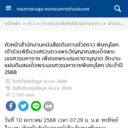
กรมการกงสุล กระทรวงการต่างประเทศ
ห
หน้าหลัก
ข่าว
ข่าวประชาสัมพันธ์สำนักงานสาขา
สำนักงานหนังสือเดินทางชั่วคราว พิษณุโลก
น้
า
แ
หัวหน้าสำนักงานหนังสือเดินทางชั่วคราว พิษณุโลก
ร
เข้าร่วมพิธีบวงสรวงดวงพระวิญญาณสมเด็จพระ
ก
นเรศวรมหาราช เพื่อขอพระบรมราชานุญาต จัดงาน
แผ่นดินสมเด็จพระนเรศวรมหาราชพิษณุโลก ประจำปี
ก
2568
ร
ม
วันที่นำเข้าข้อมูล
14 ม.ค. 2568
ก
วันที่ปรับปรุงข้อมูล
14 ม.ค. 2568
า
2,169
view
ร
ก
ง
สุ
วันที่ 10 มกราคม 2568 เวลา 07.29 น. น.ส. พรทิพย์
ล