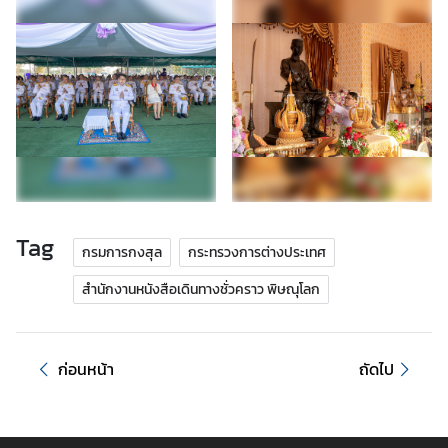
ร้
อ
ง
เ
รี
ย
น
Tag
กรมการกงสุล
กระทรวงการต่างประเทศ
ส
อ
สำนักงานหนังสือเดินทางชั่วคราว พิษณุโลก
ท
.
|
ก่อนหน้า
ถัดไป
ส
ก
ญ