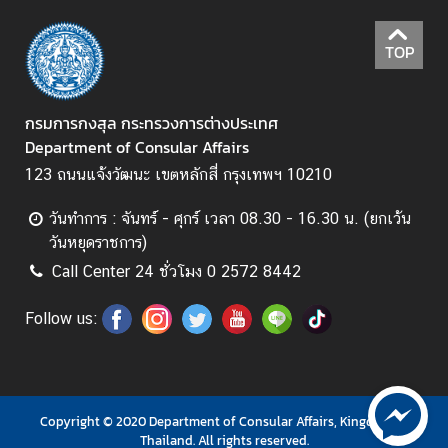
.
ถ
TOP
า
ม
-
กรมการกงสุล กระทรวงการต่างประเทศ
ต
Department of Consular Affairs
อ
123 ถนนแจ้งวัฒนะ เขตหลักสี่ กรุงเทพฯ 10210
บ
วันทำการ : จันทร์ - ศุกร์ เวลา 08.30 - 16.30 น. (ยกเว้น
วันหยุดราชการ)
แ
Call Center 24 ชั่วโมง 0 2572 8442
บ
บ
Follow us:
ฟ
อ
ร์
ม
Copyright © 2020 Department of Consular Affairs, Kingdom of
Thailand. All rights reserved.