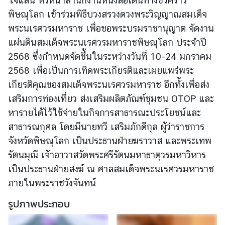
ใจแสน หัวหน้าสำนักงานหนังสือเดินทางชั่วคราว
พิษณุโลก เข้าร่วมพิธีบวงสรวงดวงพระวิญญาณสมเด็จ
พระนเรศวรมหาราช เพื่อขอพระบรมราชานุญาต จัดงาน
ข่
า
แผ่นดินสมเด็จพระนเรศวรมหาราชพิษณุโลก ประจำปี
ว
2568 ซึ่งกำหนดจัดขึ้นในระหว่างวันที่ 10-24 มกราคม
2568 เพื่อเป็นการเทิดพระเกียรติและเผยแพร่พระ
เกียรติคุณของสมเด็จพระนเรศวรมหาราช อีกทั้งเพื่อส่ง
บ
ริ
เสริมการท่องเที่ยว ส่งเสริมผลิตภัณฑ์ชุมชน OTOP และ
ก
หารายได้ไว้ใช้จ่ายในกิจการสาธารณะประโยชน์และ
า
สาธารณกุศล โดยมีนายทวี เสริมภักดีกุล ผู้ว่าราชการ
ร
จังหวัดพิษณุโลก เป็นประธานฝ่ายฆราวาส และพระเทพ
ป
รัตนมุณี เจ้าอาวาสวัดพระศรีรัตนมหาธาตุวรมหาวิหาร
ร
เป็นประธานฝ่ายสงฆ์ ณ ศาลสมเด็จพระนเรศวรมหาราช
ะ
ช
ภายในพระราชวังจันทน์
า
รูปภาพประกอบ
ช
น