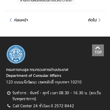
สำนักงานหนังสือเดินทางชั่วคราว ยะลา
ร้
อ
ก่อนหน้า
ถัดไป
ง
เ
รี
ย
น
TOP
ส
กรมการกงสุล กระทรวงการต่างประเทศ
อ
Department of Consular Affairs
ท
.
123 ถนนแจ้งวัฒนะ เขตหลักสี่ กรุงเทพฯ 10210
|
ส
วันทำการ : จันทร์ - ศุกร์ เวลา 08.30 - 16.30 น. (ยกเว้น
ก
วันหยุดราชการ)
ญ
Call Center 24 ชั่วโมง 0 2572 8442