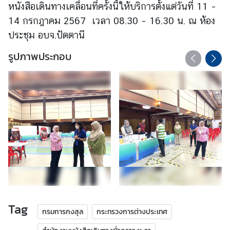
หนังสือเดินทางเคลื่อนที่ครั้งนี้ให้บริการตั้งแต่วันที่ 11 –
14 กรกฎาคม 2567 เวลา 08.30 – 16.30 น. ณ ห้อง
ข่
ประชุม อบจ.ปัตตานี
า
รูปภาพประกอบ
ว
บ
ริ
ก
า
ร
ป
ร
ะ
ช
า
Tag
ช
กรมการกงสุล
กระทรวงการต่างประเทศ
น