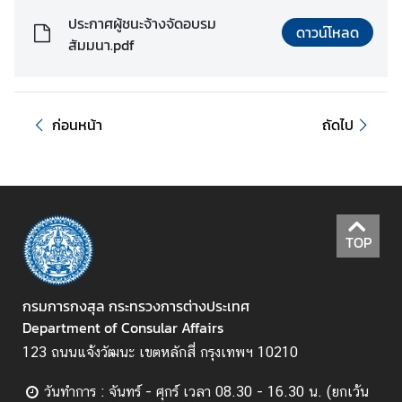
ประกาศผู้ชนะจ้างจัดอบรม
ดาวน์โหลด
สัมมนา.pdf
ข่
า
ว
ก่อนหน้า
ถัดไป
บ
ริ
ก
า
ร
TOP
ป
ร
ะ
กรมการกงสุล กระทรวงการต่างประเทศ
ช
Department of Consular Affairs
า
123 ถนนแจ้งวัฒนะ เขตหลักสี่ กรุงเทพฯ 10210
ช
น
วันทำการ : จันทร์ - ศุกร์ เวลา 08.30 - 16.30 น. (ยกเว้น