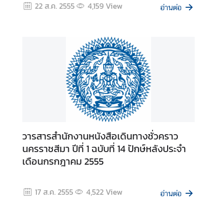
.
22 ส.ค. 2555
4,159
View
อ่านต่อ
ถ
า
ม
-
ต
อ
บ
แ
บ
วารสารสำนักงานหนังสือเดินทางชั่วคราว
บ
นครราชสีมา ปีที่ 1 ฉบับที่ 14 ปักษ์หลังประจำ
ฟ
เดือนกรกฎาคม 2555
อ
ร์
17 ส.ค. 2555
4,522
View
ม
อ่านต่อ