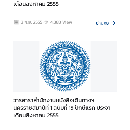
ร้
3 ก.ย. 2555
4,383
View
อ
อ่านต่อ
ง
เ
รี
ย
น
ส
อ
ท
.
วารสาราสำนักงานหนังสือเดินทางฯ
|
นครราชสีมาปีที่ 1 ฉบับที่ 15 ปักษ์แรก ประจา
ส
เดือนสิงหาคม 2555
ก
ญ