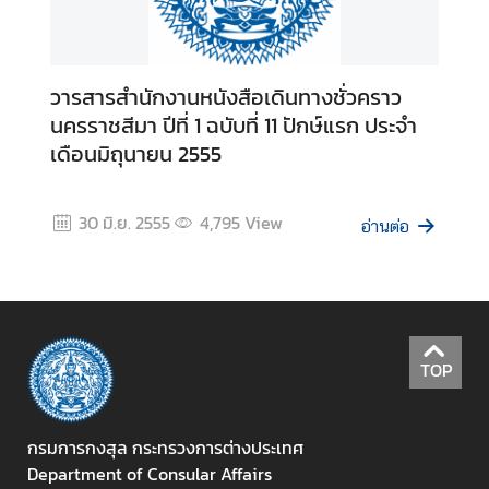
ะ
ค
ว
วารสารสำนักงานหนังสือเดินทางชั่วคราว
า
นครราชสีมา ปีที่ 1 ฉบับที่ 11 ปักษ์แรก ประจำ
ม
เดือนมิถุนายน 2555
โ
ป
ร่
30 มิ.ย. 2555
4,795
View
อ่านต่อ
ง
ใ
ส
Q
TOP
&
A
กรมการกงสุล กระทรวงการต่างประเทศ
Department of Consular Affairs