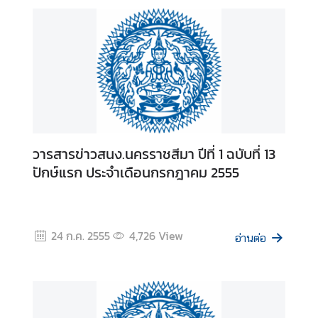
T
h
a
i
V
i
s
a
I
วารสารข่าวสนง.นครราชสีมา ปีที่ 1 ฉบับที่ 13
n
ปักษ์แรก ประจำเดือนกรกฎาคม 2555
f
o
r
m
24 ก.ค. 2555
4,726
View
อ่านต่อ
a
t
i
o
n