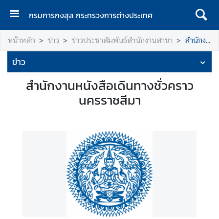
กรมการกงสุล กระทรวงการต่างประเทศ
ห
หน้าหลัก
ข่าว
ข่าวประชาสัมพันธ์สำนักงานสาขา
สำนักงานหนังสือเดินทางชั่วคราว นครราชสีมา
น้
า
ข่าว
แ
ร
สำนักงานหนังสือเดินทางชั่วคราว
ก
นครราชสีมา
ก
ร
ม
ก
า
ร
ก
ง
สุ
ล