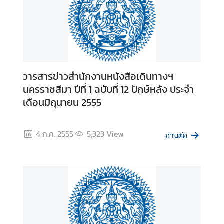
ก
า
ร
ส่
วารสารข่าวสำนักงานหนังสือเดินทางฯ
ง
นครราชสีมา ปีที่ 1 ฉบับที่ 12 ปักษ์หลัง ประจำ
เ
ส
ริ
ม
4 ก.ค. 2555
5,323
View
อ่านต่อ
คุ
ณ
ธ
ร
ร
ม
แ
ล