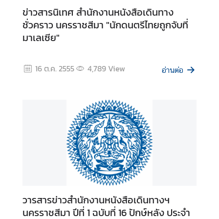
ข่าวสารนิเทศ สำนักงานหนังสือเดินทาง
ชั่วคราว นครราชสีมา "นักดนตรีไทยถูกจับที่
ข่
มาเลเซีย"
า
ว
16 ต.ค. 2555
4,789
View
อ่านต่อ
บ
ริ
ก
า
ร
ป
ร
ะ
ช
า
วารสารข่าวสำนักงานหนังสือเดินทางฯ
ช
นครราชสีมา ปีที่ 1 ฉบับที่ 16 ปักษ์หลัง ประจำ
น