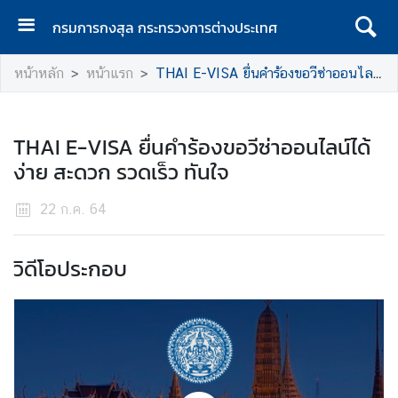
กรมการกงสุล กระทรวงการต่างประเทศ
ห
หน้าหลัก
หน้าแรก
THAI E-VISA ยื่นคำร้องขอวีซ่าออนไลน์ได้ง่าย สะดวก รวดเร็ว ทันใจ
น้
า
แ
THAI E-VISA ยื่นคำร้องขอวีซ่าออนไลน์ได้
ร
ง่าย สะดวก รวดเร็ว ทันใจ
ก
ก
22 ก.ค. 64
ร
ม
วิดีโอประกอบ
ก
า
ร
ก
ง
สุ
ล