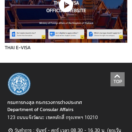
ข่
า
ว
THAI E-VISA
บ
ริ
ก
า
ร
TOP
ป
ร
ะ
กรมการกงสุล กระทรวงการต่างประเทศ
ช
Department of Consular Affairs
า
123 ถนนแจ้งวัฒนะ เขตหลักสี่ กรุงเทพฯ 10210
ช
น
วันทำการ : จันทร์ - ศุกร์ เวลา 08.30 - 16.30 น. (ยกเว้น