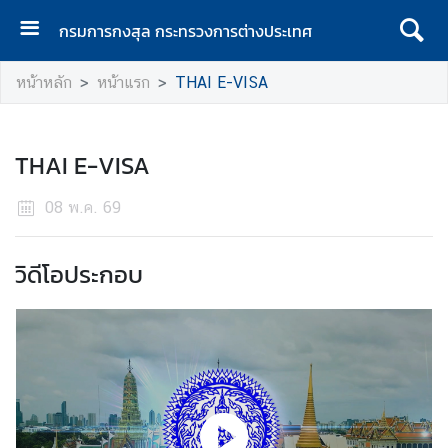
กรมการกงสุล กระทรวงการต่างประเทศ
ห
หน้าหลัก
หน้าแรก
THAI E-VISA
น้
า
แ
THAI E-VISA
ร
ก
08 พ.ค. 69
ก
ร
วิดีโอประกอบ
ม
ก
า
ร
ก
ง
สุ
ล