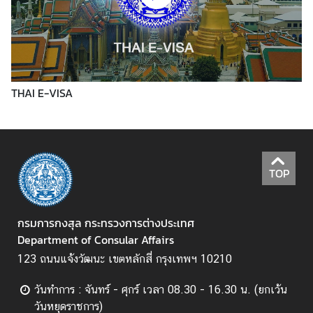
ข่
า
ว
THAI E-VISA
บ
ริ
ก
า
TOP
ร
ป
ร
กรมการกงสุล กระทรวงการต่างประเทศ
ะ
Department of Consular Affairs
ช
123 ถนนแจ้งวัฒนะ เขตหลักสี่ กรุงเทพฯ 10210
า
ช
วันทำการ : จันทร์ - ศุกร์ เวลา 08.30 - 16.30 น. (ยกเว้น
น
วันหยุดราชการ)