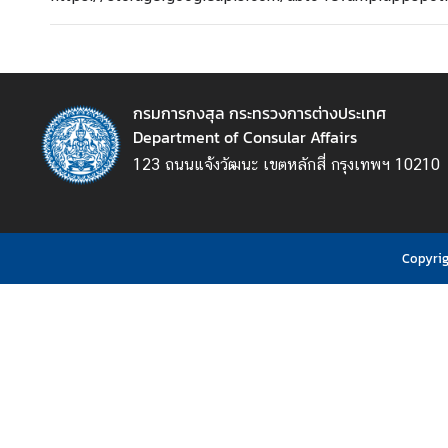
ข่
า
ว
กรมการกงสุล กระทรวงการต่างประเทศ
Department of Consular Affairs
123 ถนนแจ้งวัฒนะ เขตหลักสี่ กรุงเทพฯ 10210
บ
ริ
ก
า
Copyrig
ร
ป
ร
ะ
ช
า
ช
น