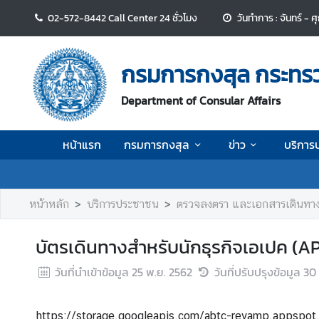
02-572-8442 Call Center 24 ชั่วโมง
วันทำการ : จันทร์ - 
ห
น้
กรมการกงสุล กระทร
า
แ
Department of Consular Affairs
ร
ก
หน้าแรก
กรมการกงสุล
ข่าว
บริการ
ก
ร
ม
หน้าหลัก
บริการประชาชน
ตรวจลงตรา และเอกสารเดินทาง
ก
า
บัตรเดินทางสำหรับนักธุรกิจเอเปค (A
ร
ก
วันที่นำเข้าข้อมูล
25 พ.ย. 2562
วันที่ปรับปรุงข้อมูล
30 
ง
สุ
ล
https://storage.googleapis.com/abtc-revamp.appsp