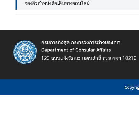
จองคิวทำหนังสือเดินทางออนไลน์
ข่
า
ว
กรมการกงสุล กระทรวงการต่างประเทศ
Department of Consular Affairs
บ
123 ถนนแจ้งวัฒนะ เขตหลักสี่ กรุงเทพฯ 10210
ริ
ก
า
ร
Copyrig
ป
ร
ะ
ช
า
ช
น