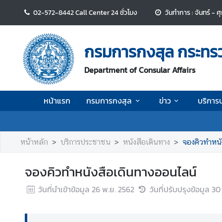
02-572-8442 Call Center 24 ชั่วโมง
วันทำการ : จันทร์ - 
ห
น้
กรมการกงสุล กระทร
า
แ
Department of Consular Affairs
ร
ก
หน้าแรก
กรมการกงสุล
ข่าว
บริการ
ก
ร
ม
หน้าหลัก
บริการประชาชน
หนังสือเดินทาง
จองคิวทำหนั
ก
า
จองคิวทำหนังสือเดินทางออนไลน์
ร
ก
วันที่นำเข้าข้อมูล
26 พ.ย. 2562
วันที่ปรับปรุงข้อมูล
30
ง
สุ
ล