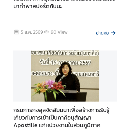
มาทำพาสปอร์ตกันนะ
ข่
า
ว
5 ส.ค. 2569
90
View
อ่านต่อ
บ
ริ
ก
า
ร
ป
ร
ะ
ช
กรมการกงสุลจัดสัมมนาเพื่อสร้างการรับรู้
า
เกี่ยวกับการเข้าเป็นภาคีอนุสัญญา
ช
Apostille แก่หน่วยงานในส่วนภูมิภาค
น