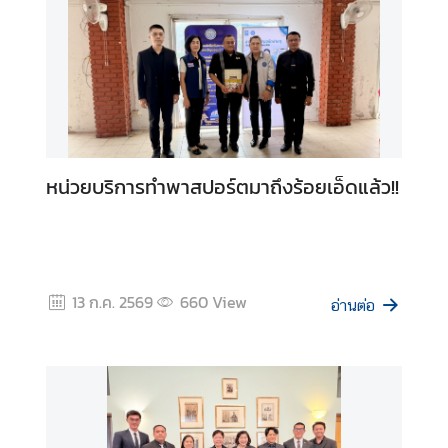
T
h
a
i
V
i
s
a
หน่วยบริการทำพาสปอร์ตมาถึงร้อยเอ็ดแล้ว!!
I
n
f
o
r
13 ก.ค. 2569
660
View
อ่านต่อ
m
a
t
i
o
n