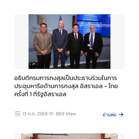
.
ถ
า
ม
-
ต
อ
บ
อธิบดีกรมการกงสุลเป็นประธานร่วมในการ
แ
ประชุมหารือด้านการกงสุล อิสราเอล - ไทย
บ
ครั้งที่ 1 ที่รัฐอิสราเอล
บ
ฟ
อ
13 ก.ค. 2569
869
View
ร์
อ่านต่อ
ม