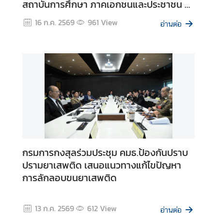
สถาบันการศึกษา ภาคเอกชนและประชาชน ณ
โรงแรมแคนทารี ฮิลส์ จังหวัดเชียงใหม่
16 ก.ค. 2569
961
View
ร้
อ่านต่อ
อ
ง
เ
รี
ย
น
ส
อ
ท
กรมการกงสุลร่วมประชุม คมธ.ป้องกันปราบ
.
ปรามยาเสพติด เสนอแนวทางแก้ไขปัญหา
|
การลักลอบขนยาเสพติด
ส
ก
ญ
13 ก.ค. 2569
612
View
อ่านต่อ