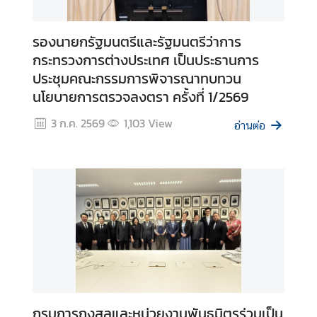
ะ
ค
รองนายกรัฐมนตรีและรัฐมนตรีว่าการ
ว
กระทรวงการต่างประเทศ เป็นประธานการ
า
ประชุมคณะกรรมการพิจารณาทบทวน
ม
นโยบายการตรวจลงตรา ครั้งที่ 1/2569
โ
ป
3 ก.ค. 2569
1,103
View
อ่านต่อ
ร่
ง
ใ
ส
Q
&
A
กรมการกงสุลและหน่วยงานพันธมิตรร่วมเป็น