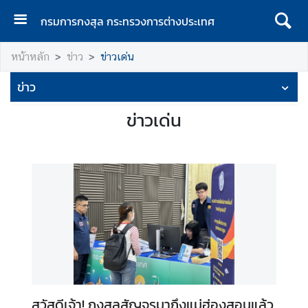
กรมการกงสุล กระทรวงการต่างประเทศ
ห
หน้าหลัก
ข่าว
ข่าวเด่น
น้
า
ข่าว
แ
ร
ข่าวเด่น
ก
ก
ร
ม
ก
า
ร
ก
ง
สุ
สวัสดีเจ้า! กงสุลสัญจรมาถึงแม่ฮ่องสอนแล้ว
ล