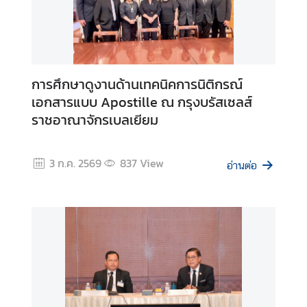
ก
า
ร
การศึกษาดูงานด้านเทคนิคการนิติกรณ์
ส่
เอกสารแบบ Apostille ณ กรุงบรัสเซลส์
ง
ราชอาณาจักรเบลเยียม
เ
ส
ริ
3 ก.ค. 2569
837
View
อ่านต่อ
ม
คุ
ณ
ธ
ร
ร
ม
แ
ล