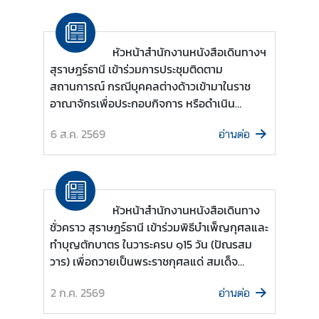
.
ถ
า
หัวหน้าสำนักงานหนังสือเดินทางฯ
ม
สุราษฎร์ธานี เข้าร่วมการประชุมติดตาม
-
สถานการณ์ กรณีบุคคลต่างด้าวเข้ามาในราช
ต
อาณาจักรเพื่อประกอบกิจการ หรือดำเนิน
อ
กิจกรรมที่ผิดกฎหมาย ครั้งที่ 3/2569
บ
6 ส.ค. 2569
อ่านต่อ
แ
บ
หัวหน้าสำนักงานหนังสือเดินทาง
บ
ชั่วคราว สุราษฎร์ธานี เข้าร่วมพิธีบำเพ็ญกุศลและ
ฟ
ทำบุญตักบาตร ในวาระครบ ๑15 วัน (ปัณรสม
อ
วาร) เพื่อถวายเป็นพระราชกุศลแด่ สมเด็จ
ร์
พระเจ้าลูกเธอ เจ้าฟ้าพัชรกิติยาภา นเรนทิรา
ม
2 ก.ค. 2569
อ่านต่อ
เทพยวดี กรมหลวงราชสาริณีสิริพัชร มหาวัชร
ราชธิดา