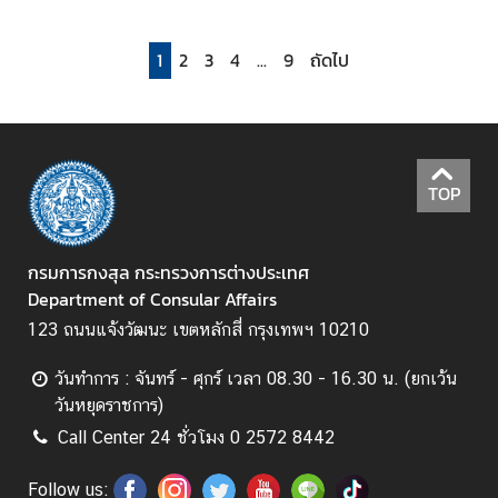
1
2
3
4
...
9
ถัดไป
ก
า
ร
ส่
ง
TOP
เ
ส
ริ
กรมการกงสุล กระทรวงการต่างประเทศ
ม
Department of Consular Affairs
คุ
123 ถนนแจ้งวัฒนะ เขตหลักสี่ กรุงเทพฯ 10210
ณ
ธ
วันทำการ : จันทร์ - ศุกร์ เวลา 08.30 - 16.30 น. (ยกเว้น
ร
วันหยุดราชการ)
ร
ม
Call Center 24 ชั่วโมง 0 2572 8442
แ
Follow us:
ล