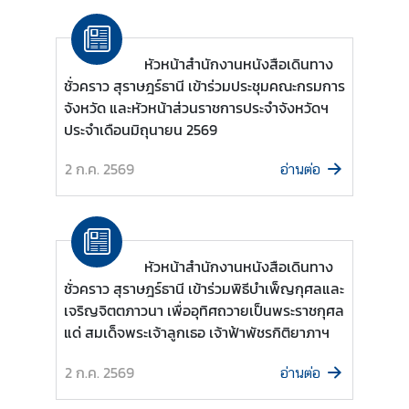
T
h
a
หัวหน้าสำนักงานหนังสือเดินทาง
i
ชั่วคราว สุราษฎร์ธานี เข้าร่วมประชุมคณะกรมการ
V
จังหวัด และหัวหน้าส่วนราชการประจำจังหวัดฯ
i
ประจำเดือนมิถุนายน 2569
s
a
2 ก.ค. 2569
อ่านต่อ
I
n
f
o
หัวหน้าสำนักงานหนังสือเดินทาง
r
ชั่วคราว สุราษฎร์ธานี เข้าร่วมพิธีบำเพ็ญกุศลและ
m
เจริญจิตตภาวนา เพื่ออุทิศถวายเป็นพระราชกุศล
a
แด่ สมเด็จพระเจ้าลูกเธอ เจ้าฟ้าพัชรกิติยาภาฯ
t
i
2 ก.ค. 2569
อ่านต่อ
o
n