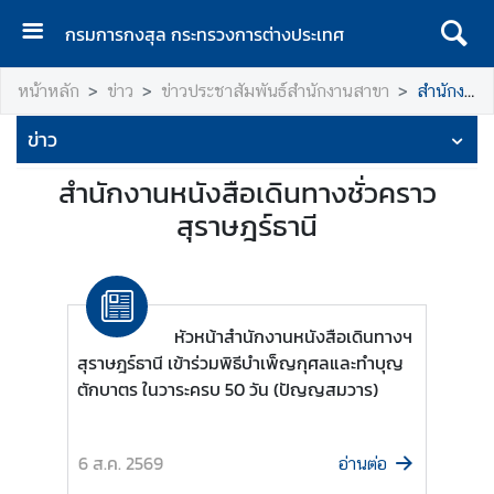
กรมการกงสุล กระทรวงการต่างประเทศ
ห
หน้าหลัก
ข่าว
ข่าวประชาสัมพันธ์สำนักงานสาขา
สำนักงานหนังสือเดินทางชั่วคราว สุราษฎร์ธานี
น้
า
ข่าว
แ
ร
สำนักงานหนังสือเดินทางชั่วคราว
ก
สุราษฎร์ธานี
ก
ร
ม
ก
หัวหน้าสำนักงานหนังสือเดินทางฯ
า
สุราษฎร์ธานี เข้าร่วมพิธีบำเพ็ญกุศลและทำบุญ
ร
ตักบาตร ในวาระครบ 50 วัน (ปัญญสมวาร)
ก
ง
สุ
6 ส.ค. 2569
อ่านต่อ
ล