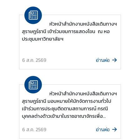
ร้
อ
หัวหน้าสำนักงานหนังสือเดินทางฯ
ง
สุราษฎร์ธานี เข้าร่วมชมการแสดงโขน ณ หอ
เ
ประชุมมหาวิทยาลัยฯ
รี
ย
6 ส.ค. 2569
อ่านต่อ
น
ส
อ
หัวหน้าสำนักงานหนังสือเดินทางฯ
ท
สุราษฎร์ธานี มอบหมายให้นักจัดการงานทั่วไป
.
เข้าร่วมการประชุมติดตามสถานการณ์ กรณี
|
บุคคลต่างด้าวเข้ามาในราชอาณาจักรเพื่อ
ส
ประกอบกิจการ หรือดำเนินกิจกรรมที่ผิด
ก
6 ส.ค. 2569
อ่านต่อ
กฎหมาย ครั้งที่ 4/2569
ญ