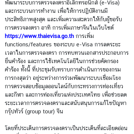
พัฒนาระบบการตรวจลงตราอิเล็กทรอนิกส์ (e-Visa)
และกระบวนการทำงาน เพื่อให้การปฏิบัติงานมี
ร้
ประสิทธิภาพสูงสุด และเพิ่มความสะดวกให้กับผู้ขอรับ
อ
การตรวจลงตรา อาทิ การเพิ่มภาษาจีนในเว็บไซต์
ง
https://www.thaievisa.go.th
การเพิ่ม
เ
รี
functions/features ของระบบ e-Visa การลดระยะ
ย
เวลาในการตรวจลงตรา การทบทวนเอกสารประกอบการ
น
ยื่นคำร้อง และการใช้เทคโนโลยีในการช่วยคัดกรอง
คำร้อง ทั้งนี้ ที่ประชุมรับทราบการดำเนินการของกรม
ส
การกงสุลว่า อยู่ระหว่างการร่วมพัฒนาระบบเชื่อมโยง
อ
การตรวจสอบข้อมูลออนไลน์กับกระทรวงการท่องเที่ยว
ท
และกีฬา และการท่องเที่ยวแห่งประเทศไทย เพื่อช่วยลด
.
ระยะเวลาการตรวจลงตราและสนับสนุนการแก้ไขปัญหา
|
กรุ๊ปทัวร์ (group tour) จีน
ส
ก
ญ
โดยที่ประเด็นการตรวจลงตราเป็นประเด็นที่ละเอียดอ่อน