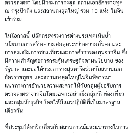
ตรวจลงตรา โดยมีกรมการกงสุล สถานเอกอัครราชทูต
ณ กรุงปักกิ่ง และสถานกงสุลใหญ่ รวม 10 แห่ง ในจีน
ข่
เข้าร่วม
า
ว
ในโอกาสนี้ ปลัดกระทรวงการต่างประเทศเน้นย้ำ
นโยบายการสร้างความสมดุลระหว่างความมั่นคง และ
บ
การส่งเสริมการท่องเที่ยวและการค้าการลงทุนจากจีน ซึ่ง
ริ
มีความสำคัญต่อการกระตุ้นเศรษฐกิจตามนโยบาย ของ
ก
รัฐบาล และขอให้กรมการกงสุลหารือร่วมกับสถานเอก
า
อัครราชทูตฯ และสถานกงสุลใหญ่ในจีนพิจารณา
ร
แนวทางการอำนวยความสะดวกให้กับกลุ่มผู้ขอรับการ
ป
ร
ตรวจลงตราจากจีนโดยเฉพาะอย่างยิ่งกลุ่มนักท่องเที่ยว
ะ
และกลุ่มนักธุรกิจ โดยให้มีแนวปฏิบัติที่เป็นมาตรฐาน
ช
เดียวกัน
า
ช
ที่ประชุมได้หารือเกี่ยวกับสถานการณ์และแนวทางในการ
น