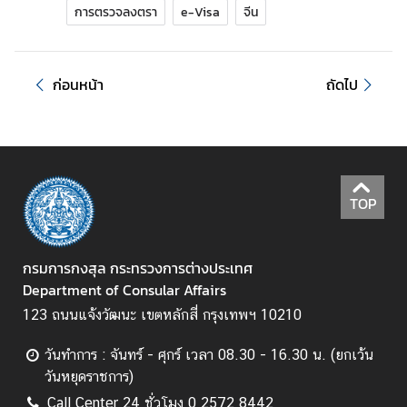
T
การตรวจลงตรา
e-Visa
จีน
h
a
i
ก่อนหน้า
ถัดไป
V
i
s
a
I
TOP
n
f
o
กรมการกงสุล กระทรวงการต่างประเทศ
r
Department of Consular Affairs
m
a
123 ถนนแจ้งวัฒนะ เขตหลักสี่ กรุงเทพฯ 10210
t
วันทำการ : จันทร์ - ศุกร์ เวลา 08.30 - 16.30 น. (ยกเว้น
i
วันหยุดราชการ)
o
n
Call Center 24 ชั่วโมง 0 2572 8442