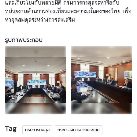
.
และเกี่ยวโยงกับหลายมิติ กรมการกงสุลจะหารือกับ
หน่วยงานด้านการท่องเที่ยวและความมั่นคงของไทย เพื่อ
ถ
หาจุดสมดุลระหว่างการส่งเสริม
า
ม
-
รูปภาพประกอบ
ต
อ
บ
แ
บ
บ
ฟ
อ
ร์
ม
Tag
กรมการกงสุล
กระทรวงการต่างประเทศ