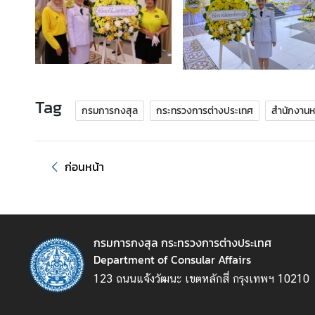
ร้
อ
ง
เ
Tag
รี
กรมการกงสุล
กระทรวงการต่างประเทศ
สำนักงานหน
ย
น
ก่อนหน้า
ส
อ
ท
.
กรมการกงสุล กระทรวงการต่างประเทศ
|
Department of Consular Affairs
ส
123 ถนนแจ้งวัฒนะ เขตหลักสี่ กรุงเทพฯ 10210
ก
ญ