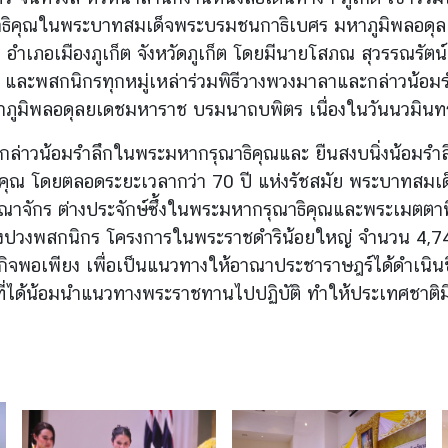
ธิคุณในพระบาทสมเด็
จพระบรมชนกาธิเบศร มหาภูมิพลอดุล
อำเภอเมืองภูเก็ต จังหวัดภูเก็ต โดยมีนายโสภณ สุวรรณรัตน์ 
ละพสกนิกรทุกหมู่เหล่าร่วมพิธี
วางพวงมาลาและกล่าวน้อมร
ภูมิพลอดุลยเดชมหาราช บรมนาถบพิตร เนื่องในวันนวมิน
ธีฯ กล่าวน้อมรำลึกในพระมหากรุณาธิ
คุณและ ยืนสงบนิ่งน้อมร
คุณ โดยตลอดระยะเวลากว่า 70 ปี แห่งรัชสมัย พระบาทสม
าจักร ต่างประจักษ์ซึ้งในพระมหากรุ
ณาธิคุณและพระเมตตาที่
งปวงพสกนิกร โครงการในพระราชดำริน้อยใหญ่ จำนวน​ 4,741
จพอเพียง เพื่อเป็นแนวทางให้
อาณาประชาราษฎร์ได้ดำเนินชี
ได้น้
อมนำแนวทางพระราชทานไปปฏิบัติ ทำให้ประเทศชาติมี