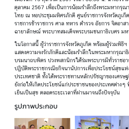
ตุลาคม 2567 เพื่อเป็นการน้อมรำลึกถึ
งพระมหากรุณา
ไทย ณ หอประชุมมหิศรภักดี ศูนย์ราชการจังหวัดภูเก็ต 
ข่
ราชการข้าราชการ ศาล ทหาร ตำรวจ อัยการ จิตอาสา แ
า
ว
ฉายาลักษณ์ พระบาทสมเด็จพระบรมชนกาธิเบศร มหา
ในโอกาสนี้ ผู้ว่าราชการจังหวัดภูเก็ต พร้อมผู้ร่วมพิ
บ
แสดงความจงรักภักดีและน้
อมรำลึกในพระมหากรุณาธิ
ริ
บรมนาถบพิตร ปวงพสกนิกรใต้ร่มพระบารมีทั่
วราชอาณ
ก
ปฏิบัติพระราชกรณียกิจนานั
ปการเพื่อประโยชน์สุขแห่
า
ประเทศชาติ ทั้งได้พระราชทานหลักปรั
ชญาของเศรษฐกิ
ร
ป
ยังก่อให้เกิดประโยชน์
แก่ประชาชนของประเทศต่างๆ ที่
ร
เย็
นเป็นสุข ตลอดระยะเวลาที่ผ่านมาจนถึงปั
จจุบัน
ะ
รูปภาพประกอบ
ช
า
ช
น