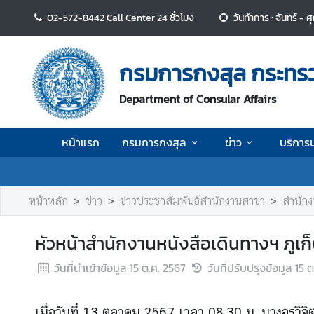
02-572-8442 Call Center 24 ชั่วโมง
วันทำการ : จันทร์ - 
ห
น้
กรมการกงสุล กระทร
า
แ
Department of Consular Affairs
ร
ก
หน้าแรก
กรมการกงสุล
ข่าว
บริการ
ก
ร
ม
หน้าหลัก
ข่าว
ข่าวประชาสัมพันธ์สำนักงานสาขา
สำนักง
ก
า
หัวหน้าสำนักงานหนังสือเดินทางฯ ภูเก
ร
ก
วันที่นำเข้าข้อมูล
15 ต.ค. 2567
วันที่ปรับปรุงข้อมูล
15 ต
ง
สุ
ล
เมื่อวันที่ 13 ตุลาคม 2567 เวลา 08.30 น. นางอรวิจิ