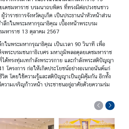
ยเดชมหาราช บรมนาถบพิตร ที่ทรงมีต่อปวงชนชาว
ผู้ว่าราชการจังหวัดภูเก็ต เป็นประธานนำหัวหน้าส่
วน
ำลึ
กในพระมหากรุณาธิคุณ เบื้องหน้าพระบรม
ทรมหาราช 13 ตุลาคม 2567
ำลึกในพระมหากรุ
ณาธิคุณ เป็นเวลา 90 วินาที เพื่อ
เด็จพระบรมชนกาธิเบศร มหาภูมิพลอดุลยเดชมหาราช
ได้ทรงทุ่
มเทกำลังพระวรกาย และกำลังพระสติปัญญา
 โครงการ ก่อให้เกิดประโยชน์อย่างอเนกอนั
นต์แก่
วิต โดยใช้ความรู้และสติปัญญาเป็นภู
มิคุ้มกัน อีกทั้ง
ความเจริญก้
าวหน้า ประชาชนอยู่อาศัยด้วยความร่ม