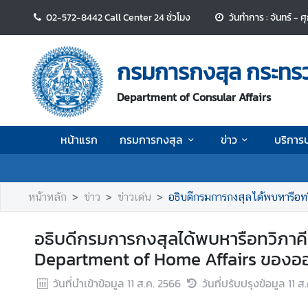
02-572-8442 Call Center 24 ชั่วโมง
วันทำการ : จันทร์ - 
ห
น้
กรมการกงสุล กระทร
า
แ
Department of Consular Affairs
ร
ก
หน้าแรก
กรมการกงสุล
ข่าว
บริการ
ก
ร
ม
หน้าหลัก
ข่าว
ข่าวเด่น
อธิบดีกรมการกงสุลได้พบหารือ
ก
า
อธิบดีกรมการกงสุลได้พบหารือทวิภาค
ร
Department of Home Affairs ของออ
ก
ง
วันที่นำเข้าข้อมูล
11 ส.ค. 2566
วันที่ปรับปรุงข้อมูล
11 ส
สุ
ล