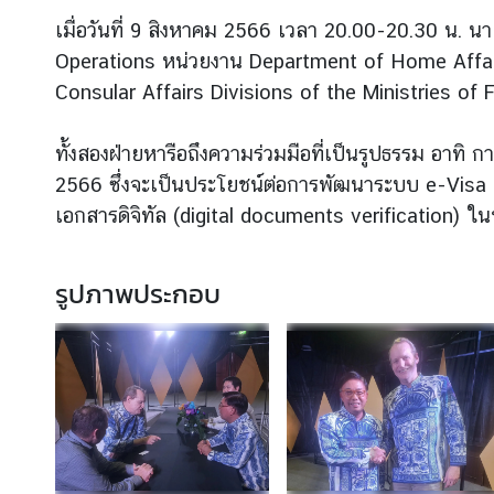
เมื่อวันที่ 9 สิงหาคม 2566 เวลา 20.00-20.30 น. 
Operations หน่วยงาน Department of Home Affai
ข่
Consular Affairs Divisions of the Ministries of Fo
า
ว
ทั้งสองฝ่ายหารือถึงความร่วมมือที่เป็นรูปธรรม อา
2566 ซึ่งจะเป็นประโยชน์ต่อการพัฒนาระบบ e-Visa 
บ
เอกสารดิจิทัล (digital documents verification) ใน
ริ
ก
า
รูปภาพประกอบ
ร
ป
ร
ะ
ช
า
ช
น