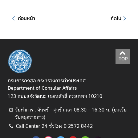
ร้
ก่อนหน้า
ถัดไป
อ
ง
เ
รี
ย
TOP
น
ส
กรมการกงสุล กระทรวงการต่างประเทศ
อ
Department of Consular Affairs
ท
123 ถนนแจ้งวัฒนะ เขตหลักสี่ กรุงเทพฯ 10210
.
|
วันทำการ : จันทร์ - ศุกร์ เวลา 08.30 - 16.30 น. (ยกเว้น
ส
วันหยุดราชการ)
ก
Call Center 24 ชั่วโมง 0 2572 8442
ญ