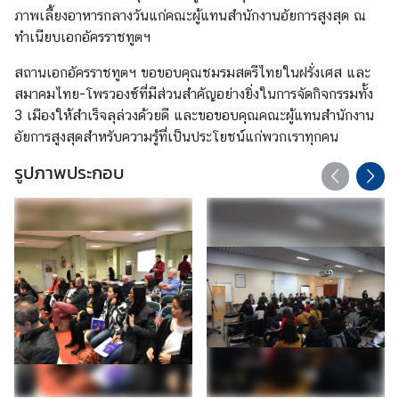
ภาพเลี้ยงอาหารกลางวันแก่คณะผู้แทนสำนักงานอัยการสูงสุด ณ
ทำเนียบเอกอัครราชทูตฯ
ข่
สถานเอกอัครราชทูตฯ ขอขอบคุณชมรมสตรีไทยในฝรั่งเศส และ
า
สมาคมไทย-โพรวองซ์ที่มีส่วนสำคัญอย่างยิ่งในการจัดกิจกรรมทั้ง
ว
3 เมืองให้สำเร็จลุล่วงด้วยดี และขอขอบคุณคณะผู้แทนสำนักงาน
อัยการสูงสุดสำหรับความรู้ที่เป็นประโยชน์แก่พวกเราทุกคน
บ
รูปภาพประกอบ
ริ
ก
า
ร
ป
ร
ะ
ช
า
ช
น