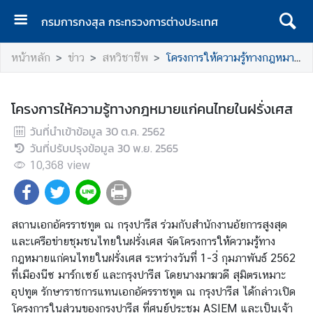
กรมการกงสุล กระทรวงการต่างประเทศ
ห
หน้าหลัก
ข่าว
สหวิชาชีพ
โครงการให้ความรู้ทางกฎหมายแก่คนไทยในฝรั่งเศส
น้
า
แ
โครงการให้ความรู้ทางกฎหมายแก่คนไทยในฝรั่งเศส
ร
วันที่นำเข้าข้อมูล
ก
30 ต.ค. 2562
วันที่ปรับปรุงข้อมูล
30 พ.ย. 2565
ก
10,368
view
ร
ม
ก
สถานเอกอัครราชทูต ณ กรุงปารีส ร่วมกับสำนักงานอัยการสูงสุด
า
และเครือข่ายชุมชนไทยในฝรั่งเศส จัดโครงการให้ความรู้ทาง
ร
กฎหมายแก่คนไทยในฝรั่งเศส ระหว่างวันที่ 1-3่ กุมภาพันธ์ 2562
ก
ที่เมืองนีซ มาร์กเซย์ และกรุงปารีส โดยนางมาฆวดี สุมิตรเหมาะ
ง
อุปทูต รักษาราชการแทนเอกอัครราชทูต ณ กรุงปารีส ได้กล่าวเปิด
สุ
โครงการในส่วนของกรุงปารีส ที่ศูนย์ประชุม ASIEM และเป็นเจ้า
ล